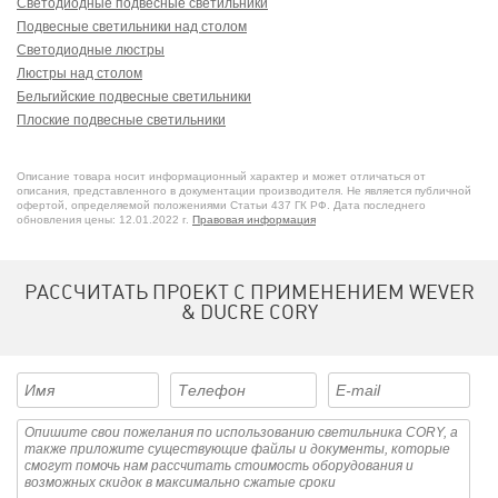
Светодиодные подвесные светильники
Подвесные светильники над столом
Светодиодные люстры
Люстры над столом
Бельгийские подвесные светильники
Плоские подвесные светильники
Плоские люстры
Круглые люстры
Описание товара носит информационный характер и может отличаться от
Бельгийские люстры
описания, представленного в документации производителя. Не является публичной
офертой, определяемой положениями Статьи 437 ГК РФ. Дата последнего
Круглые подвесные светильники
обновления цены: 12.01.2022 г.
Правовая информация
РАССЧИТАТЬ ПРОЕКТ С ПРИМЕНЕНИЕМ WEVER
& DUCRE CORY