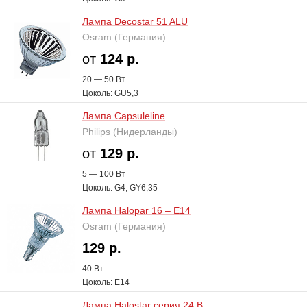
Лампа Decostar 51 ALU
Osram (Германия)
от
124 р.
20 — 50 В
т
Цоколь: GU5,3
Лампа Capsuleline
Philips (Нидерланды)
от
129 р.
5 — 100 В
т
Цоколь: G4, GY6,35
Лампа Halopar 16 – E14
Osram (Германия)
129 р.
40 В
т
Цоколь: E14
Лампа Halostar серия 24 В