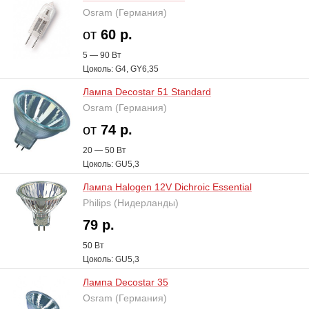
Osram (Германия)
от
60 р.
5 — 90 В
т
Цоколь: G4, GY6,35
Лампа Decostar 51 Standard
Osram (Германия)
от
74 р.
20 — 50 В
т
Цоколь: GU5,3
Лампа Halogen 12V Dichroic Essential
Philips (Нидерланды)
79 р.
50 В
т
Цоколь: GU5,3
Лампа Decostar 35
Osram (Германия)