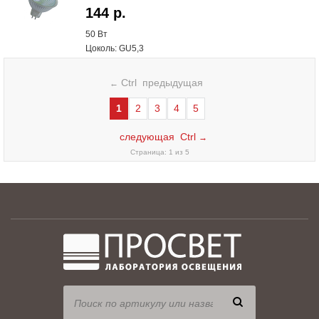
144 р.
50 В
т
Цоколь: GU5,3
Ctrl предыдущая
←
1
2
3
4
5
следующая Ctrl
→
Страница: 1 из 5