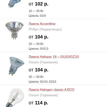
от
102 р.
10 — 35 В
т
Цоколь: GU4
Лампа Accentline
Philips (Нидерланды)
от
104 р.
20 — 50 В
т
Цоколь: GU5,3
Лампа Halopar 16 – GU10/GZ10
Osram (Германия)
от
104 р.
35 — 50 В
т
Цоколь: GU10, GZ10
Лампа Halogen classic A ECO
Osram (Германия)
от
114 р.