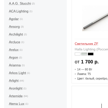
A.A.G. Stucchi
(2)
ACA Lighting
(1)
Agolar
(1)
Ansorg
(3)
Archilight
(2)
Arcluce
(1)
Светильник ZF
Halla Lighting (Росси
Arelux
(1)
Argon
(2)
от
1 700 р.
Arianna
(1)
14 — 80 В
т
Arkos Light
(1)
Лампа: T5
Цвет: белый, серебро
Arlight
(44)
Aronlight
(1)
Artemide
(94)
Atena Lux
(1)