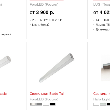
я)
ForaLED (Россия)
LUG (Пол
от
3 900 р.
от
4 02
25 — 60 В
т
, 160-265В
14 — 160 
Цвет: белый
Лампа: T5
Диаметр: 
, черный
ssic
Светильник Blade Tall
Светильни
ForaLED (Россия)
Halla Ligh