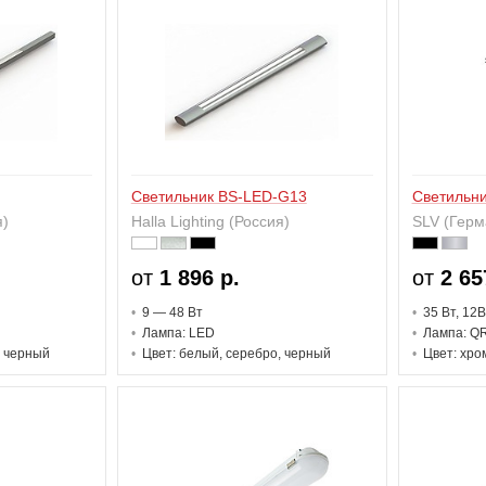
Светильник BS-LED-G13
Светильн
я)
Halla Lighting (Россия)
SLV (Герм
от
1 896 р.
от
2 65
9 — 48 В
т
35 В
т
, 12В
Лампа: LED
Лампа: Q
, черный
Цвет: белый, серебро, черный
Цвет: хро