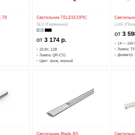
 T8
Светильник TELESCOPIC
Светильн
SLV (Германия)
LUG (Пол
от
3 59
от
3 174 р.
14 — 160 
Лампа: T5
20 В
т
, 12В
Диаметр: 
Лампа: QR-C51
Цвет: хром, черный
Светильник Blade BS
Светильн