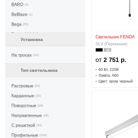
BARO
(2)
BeBlaze
(1)
Bega
(55)
Beyond Lighting
(1)
Светильник FENDA
Установка
BJ Lighting
SLV (Германия)
(1)
Bohmer
(1)
На тросах
(16)
от
2 751 р.
BRIGHT Special Lighting
(1)
60 В
т
, 220В
Тип светильника
Civic
(1)
Лампа: A60
Цвет: хром, черный
Coolon
(1)
Растровые
(20)
Cora Lighting Factory
(1)
Карданные
(16)
Delta Light
(27)
Поворотные
(28)
Design Luce
(1)
Направленные
(18)
Doxis
(28)
С решеткой
(20)
Dura Lamp
(1)
Профильные
(109)