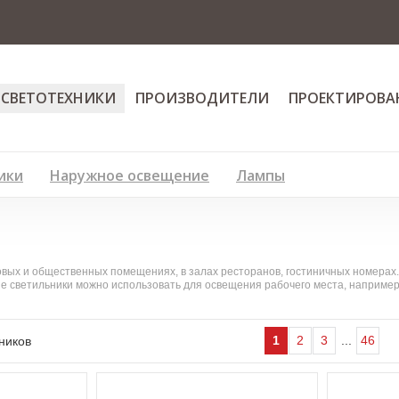
 СВЕТОТЕХНИКИ
ПРОИЗВОДИТЕЛИ
ПРОЕКТИРОВА
ики
Наружное освещение
Лампы
вых и общественных помещениях, в залах ресторанов, гостиничных номерах
ые светильники можно использовать для освещения рабочего места, наприме
1
2
3
...
46
ников