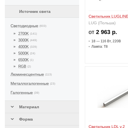
e15
(1)
Источник света
EAE Germany
(1)
Светильник LUGLINE
ELEKTRO-LUMEN
LUG (Польша)
(2)
Светодиодные
(603)
от
2 963 р.
ELSPRO
(1)
2700K
(141)
3000K
Ensto
(449)
(2)
18 — 116 В
т
, 220В
4000K
Лампа: T8
(329)
Escale
(1)
5000K
(24)
Esse-Ci
(2)
6500K
(1)
RGB
(2)
Fabbian
(16)
Люминесцентные
(113)
Fagerhult
(1)
Металлогалогенные
(23)
Flos
(34)
Галогенные
(39)
Folio
(1)
ForaLED
(13)
Материал
Forma Lighting
(1)
Форма
Gewiss
(3)
Светильник LDL v.2