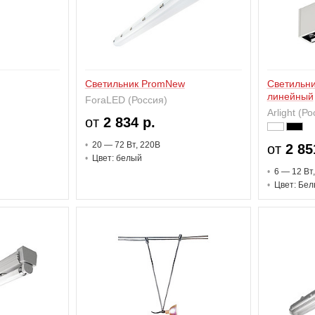
Светильник PromNew
Светильни
линейный
ForaLED (Россия)
Arlight (Р
от
2 834 р.
20 — 72 В
т
, 220В
от
2 85
Цвет: белый
6 — 12 В
т
Цвет: Бел