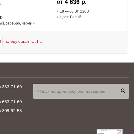
от
4 636 р.
.
18 — 60 В
т
, 220В
Цвет: Белый
ED
ый, серебро, черный
следующая Ctrl
6
→
) 333-71-60
) 663-71-60
) 309-92-58