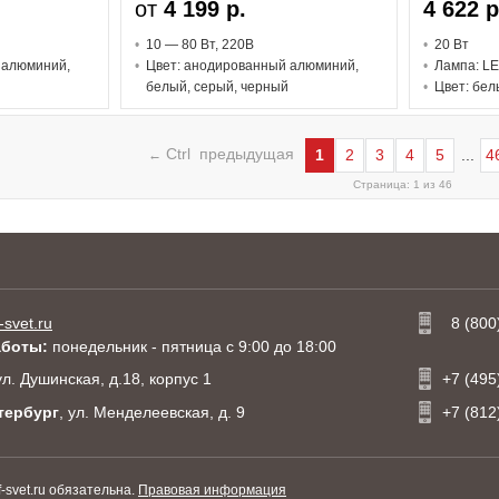
от
4 199 р.
4 622 р
10 — 80 В
т
, 220В
20 В
т
 алюминий,
Цвет: анодированный алюминий,
Лампа: L
белый, серый, черный
Цвет: бел
Ctrl предыдущая
1
2
3
4
5
...
4
←
Страница: 1 из 46
-svet.ru
8 (800
аботы:
понедельник - пятница с 9:00 до 18:00
 ул. Душинская, д.18, корпус 1
+7 (495
тербург
, ул. Менделеевская, д. 9
+7 (812
svet.ru обязательна.
Правовая информация