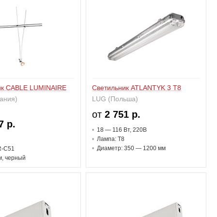
ик CABLE LUMINAIRE
Светильник ATLANTYK 3 T8
ания)
LUG (Польша)
от
2 751 р.
7 р.
18 — 116 В
т
, 220В
Лампа: T8
Диаметр: 350 — 1200 мм
R-C51
м, черный