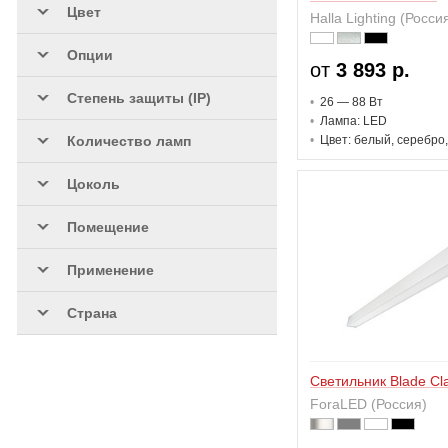
Цвет
Halla
(37)
Halla Lighting (Росси
Halla Lighting
(19)
Опции
от
3 893 р.
HEAVN
(1)
Степень защиты (IP)
26 — 88 В
т
HER
(1)
Лампа: LED
Количество ламп
Цвет: белый, серебро
Hoffmeister
(1)
Ideal Lux
(2)
Цоколь
iGuzzini
(19)
Помещение
Ilti
(1)
IMG Lighting
Применение
(1)
Imperial
(1)
Страна
interpanel
(2)
Is Leuchten
(1)
Светильник Blade Cla
Karizma Luce
(1)
ForaLED (Россия)
KLUS
(5)