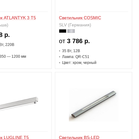
ик ATLANTYK 3 T5
Светильник COSMIC
ьша)
SLV (Германия)
8 р.
от
3 786 р.
В
т
, 220В
35 В
т
, 12В
350 — 1200 мм
Лампа: QR-C51
Цвет: хром, черный
ик LUGLINE T5
Светильник BS-LED