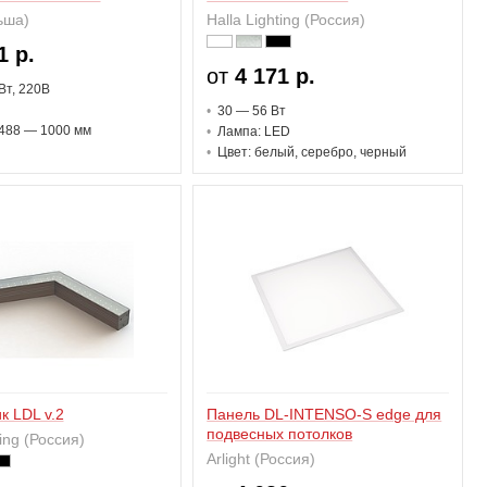
ьша)
Halla Lighting (Россия)
1 р.
от
4 171 р.
В
т
, 220В
30 — 56 В
т
488 — 1000 мм
Лампа: LED
Цвет: белый, серебро, черный
к LDL v.2
Панель DL-INTENSO-S edge для
подвесных потолков
ting (Россия)
Arlight (Россия)