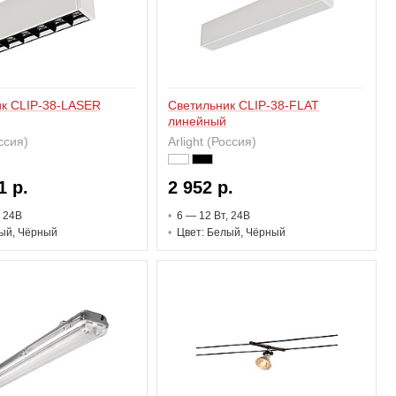
к CLIP-38-LASER
Светильник CLIP-38-FLAT
линейный
оссия)
Arlight (Россия)
1 р.
2 952 р.
, 24В
6 — 12 В
т
, 24В
ый, Чёрный
Цвет: Белый, Чёрный