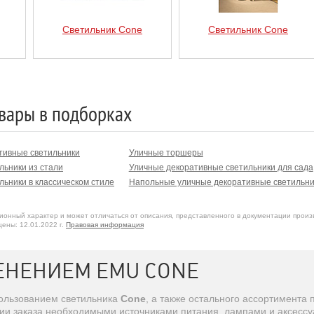
Светильник Cone
Светильник Cone
вары в подборках
тивные светильники
Уличные торшеры
льники из стали
Уличные декоративные светильники для сада
ьники в классическом стиле
Напольные уличные декоративные светильни
онный характер и может отличаться от описания, представленного в документации произ
ены: 12.01.2022 г.
Правовая информация
ЕНЕНИЕМ EMU CONE
пользованием светильника
Cone
, а также остального ассортимента
ции заказа необходимыми источниками питания, лампами и аксессу