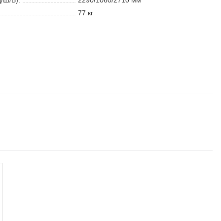
/Ш/В):
2290/1060/2710 мм
77 кг