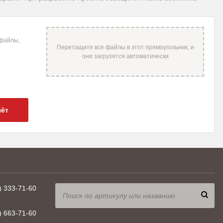
 файлы,
чёт
) 333-71-60
) 663-71-60