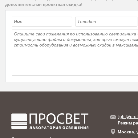
дополнительная проектная скидка
!
light@prof
Режим р
Москва
,