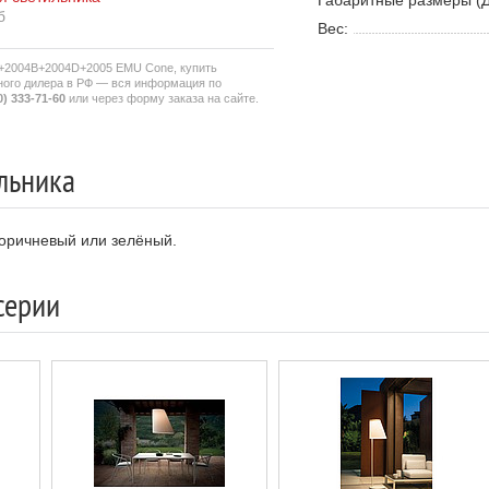
Габаритные размеры (Д
б
Вес:
A+2004B+2004D+2005 EMU Cone, купить
ого дилера в РФ — вся информация по
0) 333-71-60
или через форму заказа на сайте.
льника
коричневый или зелёный.
серии