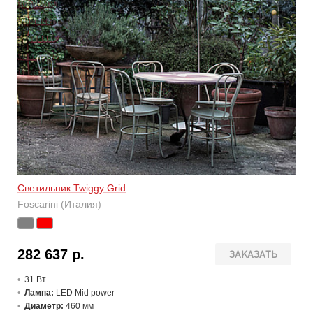
Светильник Twiggy Grid
Foscarini (Италия)
282 637 р.
ЗАКАЗАТЬ
31 В
т
Лампа:
LED Mid power
Диаметр:
460 мм