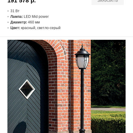
191 578 р.
ЗАКАЗАТЬ
31 В
т
Лампа:
LED Mid power
Диаметр:
460 мм
Цвет:
красный, светло-серый