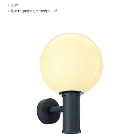
5 В
т
Цвет:
графит, серебряный