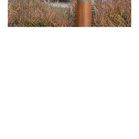
Светильник LED system bollard shielded
Bega (Германия)
от
69 209 р.
ЗАКАЗАТЬ
7 — 20 В
т
Цвет:
графит, серебряный