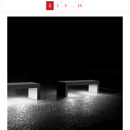
1
2
3
...
15