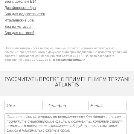
Бра с цоколем E14
Дизайнерские бра
Бра для подсветки стен
Итальянские бра
Бра из металла
Бра для гостиной
Черные бра
Настенные бра
Описание товара носит информационный характер и может отличаться от
Золотые бра
описания, представленного в документации производителя. Не является публичной
офертой, определяемой положениями Статьи 437 ГК РФ. Дата последнего
обновления цены: 12.01.2022 г.
Правовая информация
РАССЧИТАТЬ ПРОЕКТ С ПРИМЕНЕНИЕМ TERZANI
ATLANTIS