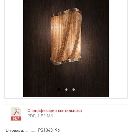
1
2
3
Спецификация светильника
PDF, 1.52 Мб
PS1040196
ID товара: