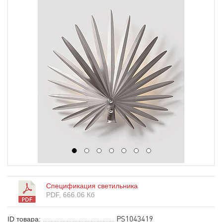
1
2
3
4
5
6
7
Спецификация светильника
PDF, 666.06 Кб
PS1043419
ID товара: