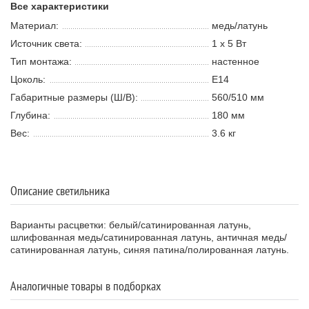
Все характеристики
Материал:
медь/латунь
Источник света:
1 х 5 В
т
Тип монтажа:
настенное
Цоколь:
E14
Габаритные размеры (Ш/В):
560/510 мм
Глубина:
180 мм
Вес:
3.6 кг
Описание светильника
Варианты расцветки: белый/сатинированная латунь,
шлифованная медь/сатинированная латунь, античная медь/
сатинированная латунь, синяя патина/полированная латунь.
Аналогичные товары в подборках