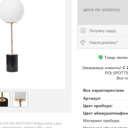
цена по запросу
Получить скидку
Нашли дешевле?
Товар являе
Уважаемые клиенты!
С 
POLSPOTT
Все п
Все характеристики
Артикул:
Цвет прибора:
Цвет абажура/плафон
Материал прибора:
50-076 POLSPOTTEN Full Moon Desk Lamp,
 официального дилера в РФ — вся