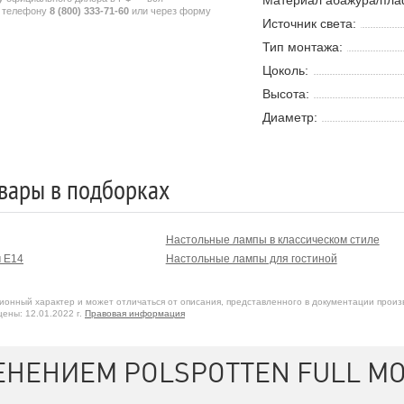
Материал абажура/пла
у телефону
8 (800) 333-71-60
или через форму
Источник света:
Тип монтажа:
Цоколь:
Высота:
Диаметр:
вары в подборках
Настольные лампы в классическом стиле
 E14
Настольные лампы для гостиной
онный характер и может отличаться от описания, представленного в документации произ
ены: 12.01.2022 г.
Правовая информация
ЕНЕНИЕМ POLSPOTTEN FULL M