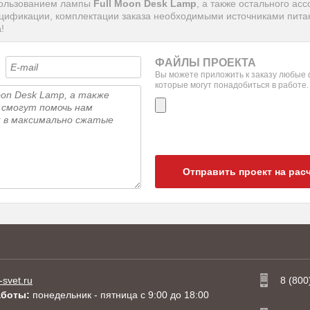
спользованием лампы
Full Moon Desk Lamp
, а также остального а
ецификации, комплектации заказа необходимыми источниками питан
а
!
ФАЙЛЫ ПРОЕКТА
Вы можете приложить к заказу любые
которые могут понадобиться в работе.
Отправить проект на рас
-svet.ru
8 (800
аботы:
понедельник - пятница с 9:00 до 18:00