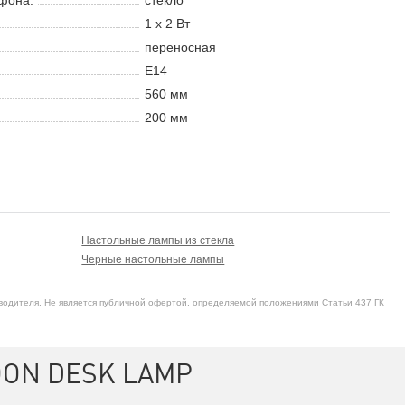
фона:
стекло
1 х 2 В
т
переносная
E14
560 мм
200 мм
Настольные лампы из стекла
Черные настольные лампы
водителя. Не является публичной офертой, определяемой положениями Статьи 437 ГК
OON DESK LAMP