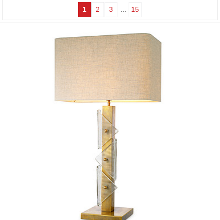
1
2
3
...
15