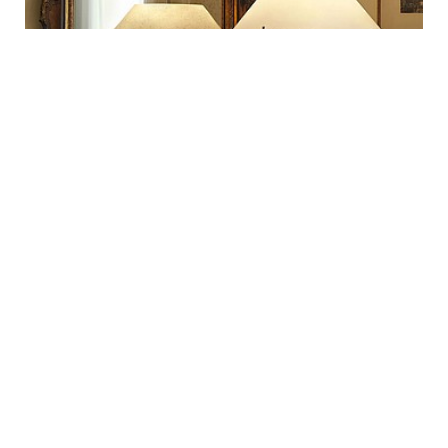
Лампа Ashanghai
Fontana Arte (Италия)
цена по запросу
ЗАКАЗАТЬ
126 В
т
Габаритные размеры:
высота 770 мм
Диаметр:
470 мм