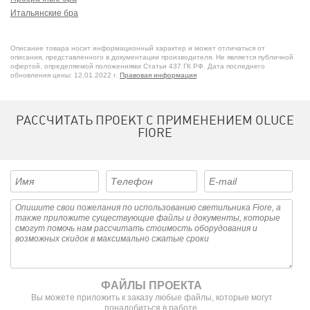
Итальянские бра
Дизайнерские бра
Бра с цоколем E14
Описание товара носит информационный характер и может отличаться от
Потолочные светильники из хрома
описания, представленного в документации производителя. Не является публичной
офертой, определяемой положениями Статьи 437 ГК РФ. Дата последнего
Итальянские потолочные светильники
обновления цены: 12.01.2022 г.
Правовая информация
Прозрачные потолочные светильники
Бра из стекла
Потолочные светильники в современном стиле
РАССЧИТАТЬ ПРОЕКТ С ПРИМЕНЕНИЕМ OLUCE
Потолочные светильники с цоколем E14
FIORE
Настенные бра
ФАЙЛЫ ПРОЕКТА
Вы можете приложить к заказу любые файлы, которые могут
понадобиться в работе.