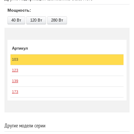
Мощность:
40 В
т
120 В
т
280 В
т
Артикул
103
123
139
173
Другие модели серии