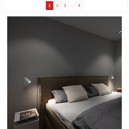
1
2
3
...
9