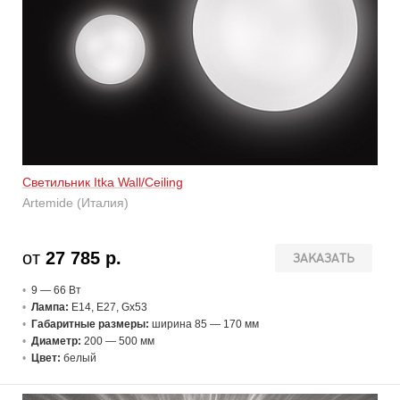
Светильник Itka Wall/Ceiling
Artemide (Италия)
от
27 785 р.
ЗАКАЗАТЬ
9 — 66 В
т
Лампа:
E14, E27, Gx53
Габаритные размеры:
ширина 85 — 170 мм
Диаметр:
200 — 500 мм
Цвет:
белый