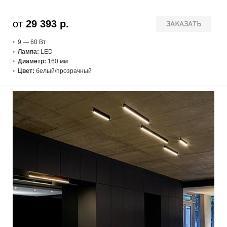
от
29 393 р.
ЗАКАЗАТЬ
9 — 60 В
т
Лампа:
LED
Диаметр:
160 мм
Цвет:
белый/прозрачный