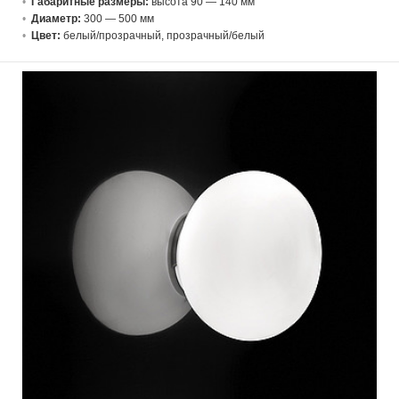
Габаритные размеры:
высота 90 — 140 мм
Диаметр:
300 — 500 мм
Цвет:
белый/прозрачный, прозрачный/белый