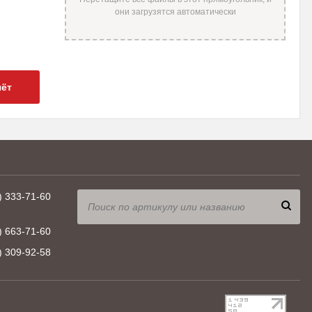
чёт
) 333-71-60
) 663-71-60
) 309-92-58