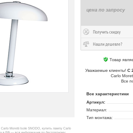
цена по запросу
Получить скидку
Нашли дешевле?
Товар явля
Уважаемые клиенты!
С 
Carlo More
Все п
Все характеристики
Артикул:
Материал:
Тип монтажа:
Carlo Moretti Isole SNODO, купить лампу Carlo
ера в РФ — вся информация по бесплатному