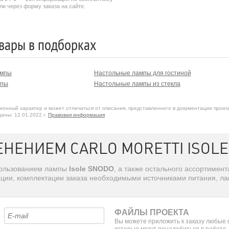
ли через форму заказа на сайте.
вары в подборках
ампы
Настольные лампы для гостиной
мпы
Настольные лампы из стекла
онный характер и может отличаться от описания, представленного в документации произ
ены: 12.01.2022 г.
Правовая информация
ЕНЕНИЕМ CARLO MORETTI ISOL
спользованием лампы
Isole SNODO
, а также остального ассортимен
ации, комплектации заказа необходимыми источниками питания, л
ФАЙЛЫ ПРОЕКТА
Вы можете приложить к заказу любые