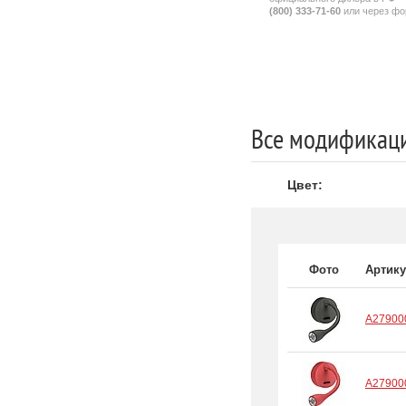
(800) 333-71-60
или через фор
Все модификаци
Цвет:
Фото
Артик
A27900
A27900