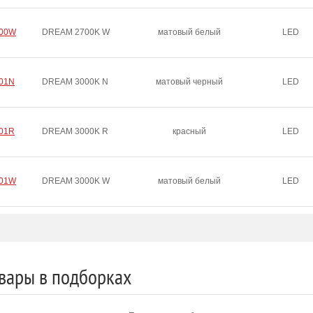
000W
DREAM 2700K W
матовый белый
LED
01N
DREAM 3000K N
матовый черный
LED
01R
DREAM 3000K R
красный
LED
001W
DREAM 3000K W
матовый белый
LED
вары в подборках