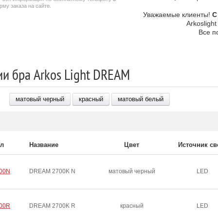
му заказа на сайте.
Уважаемые клиенты!
С
Arkosligh
Все п
и бра Arkos Light DREAM
матовый черный
красный
матовый белый
ул
Название
Цвет
Источник св
00N
DREAM 2700K N
матовый черный
LED
00R
DREAM 2700K R
красный
LED