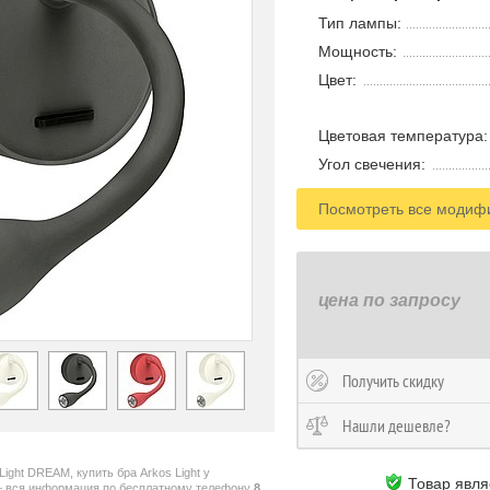
Тип лампы:
Мощность:
Цвет:
Цветовая температура:
Угол свечения:
Посмотреть все модиф
цена по запросу
Получить скидку
Нашли дешевле?
ight DREAM, купить бра Arkos Light у
Товар явля
— вся информация по бесплатному телефону
8