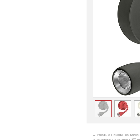
➥ Узнать о СКИДКЕ на Arkos L
официального дилера в РФ 