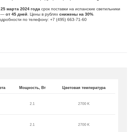
 25 марта 2024 года
срок поставки на испанские светильники
t —
от 45 дней
. Цены в рублях
снижены на 30%
.
одробности по телефону: +7 (495) 663-71-60
ета
Мощность, В
т
Цветовая температура
2.1
2700 K
2.1
2700 K