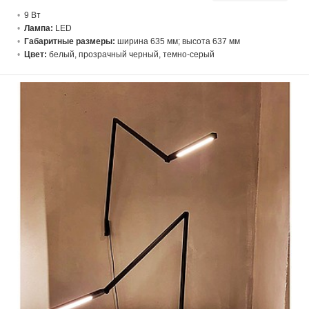
9 В
т
Лампа:
LED
Габаритные размеры:
ширина 635 мм; высота 637 мм
Цвет:
белый, прозрачный черный, темно-серый