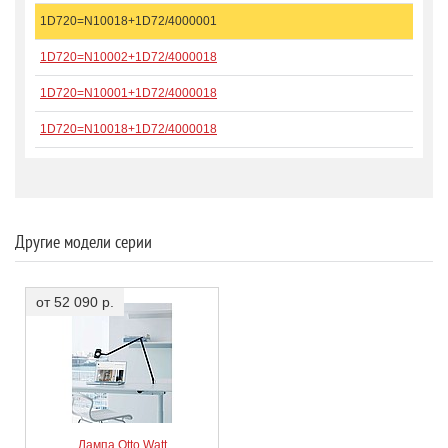
1D720=N10018+1D72/4000001
1D720=N10002+1D72/4000018
1D720=N10001+1D72/4000018
1D720=N10018+1D72/4000018
Другие модели серии
от 52 090 р.
Лампа Otto Watt