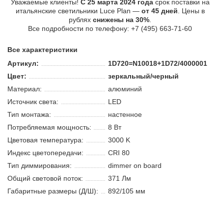
Уважаемые клиенты!
С 25 марта 2024 года
срок поставки на
итальянские светильники Luce Plan —
от 45 дней
. Цены в
рублях
снижены на 30%
.
Все подробности по телефону: +7 (495) 663-71-60
Все характеристики
Артикул:
1D720=N10018+1D72/4000001
Цвет:
зеркальный/черный
Материал:
алюминий
Источник света:
LED
Тип монтажа:
настенное
Потребляемая мощность:
8 В
т
Цветовая температура:
3000 K
Индекс цветопередачи:
CRI 80
Тип диммирования:
dimmer on board
Общий световой поток:
371 Лм
Габаритные размеры (Д/Ш):
892/105 мм