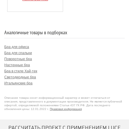
Аналогичные товары в подборках
Бра для офиса
Бра для спальни
Поворотные бра
Настенные бра
Бра в стиле Хай-тек
Светодиодные бра
Итальянские бра
Диммируемые бра
Черные бра
Описание товара носит информационный характер и может отличаться от
Направленные бра
описания, представленного в документации производителя. Не является публичной
офертой, определяемой положениями Статьи 437 ГК РФ. Дата последнего
Бра из алюминия
обновления цены: 12.01.2022 г.
Правовая информация
Светодиодные бра 3000K
Белые бра
РАССЧИТАТЬ ПРОЕКТ С ПРИМЕНЕНИЕМ LUCE