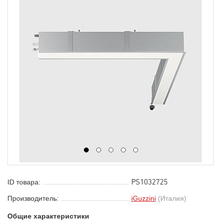
1
2
3
4
5
PS1032725
ID товара:
Производитель:
iGuzzini
(Италия)
Общие характеристики