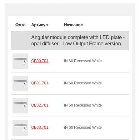
Фото
Артикул
Название
Angular module complete with LED plate -
opal diffuser - Low Output Frame version
QB00.701
iN 60 Recessed White
QB01.701
iN 60 Recessed White
QB02.701
iN 60 Recessed White
QB03.701
iN 60 Recessed White