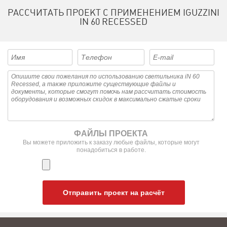
Диммируемые модульные светильники
РАССЧИТАТЬ ПРОЕКТ С ПРИМЕНЕНИЕМ IGUZZINI
Встраиваемые в потолок светильники
IN 60 RECESSED
Встраиваемые светодиодные светильники 3000K
ФАЙЛЫ ПРОЕКТА
Вы можете приложить к заказу любые файлы, которые могут
понадобиться в работе.
Отправить проект на расчёт