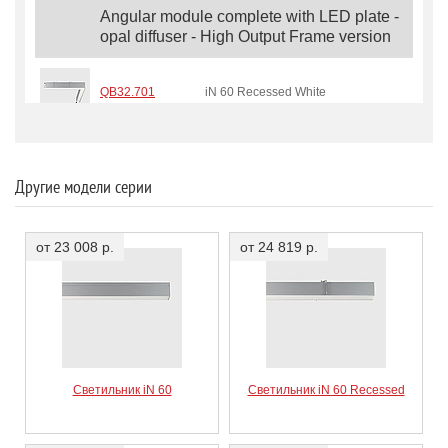
Angular module complete with LED plate -
opal diffuser - High Output Frame version
QB32.701
iN 60 Recessed White
QB33.701
iN 60 Recessed White
Другие модели серии
QB34.701
iN 60 Recessed White
от 23 008 р.
от 24 819 р.
QB35.701
iN 60 Recessed White
Angular module complete with LED plate -
microprism diffuser - UGR<19 3000 cd/m2
Светильник iN 60
Светильник iN 60 Recessed
Frame version