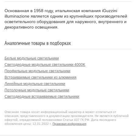
Основанная в 1958 году, итальянская компания iGuzzini
illuminazione является одним из крупнейших производителей
осветительного оборудования для наружного, внутреннего и
декоративного освещения.
Аналогичные товары в подборках
Белые модульные светильники
Светодиодные модульные светильники 4000K
Профильные модульные светильники
Встраиваемые светильники из алюминия
Линейные модульные светильники
Потолочные модульные светильники
Светодиодные встраиваемые светильники
Линейные встраиваемые светильники
Встраиваемые светильники для офиса
Описание товара носит информационный характер и может отличаться от
Итальянские модульные светильники
описания, представленного в документации производителя. Не является публичной
офертой, определяемой положениями Статьи 437 ГК РФ. Дата последнего
Светодиодные модульные светильники 3000K
обновления цены: 12.01.2022 г.
Правовая информация
Модульные светильники для офиса
Светодиодные модульные светильники