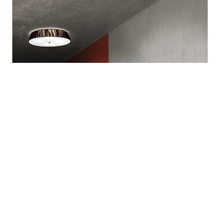
Люстра LILITH PL
Leucos (Италия)
от
22 419 р.
ЗАКАЗАТЬ