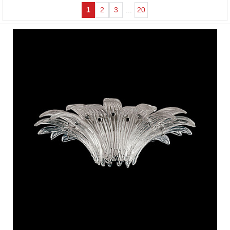
1
2
3
...
20