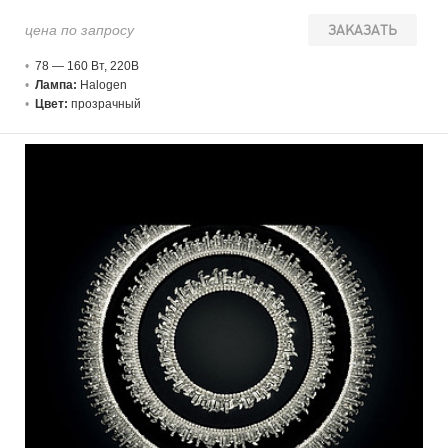
цена по запросу
ЗАКАЗАТЬ
78 — 160 В
т
, 220В
Лампа:
Halogen
Цвет:
прозрачный