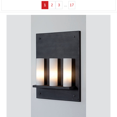
1
2
3
...
17