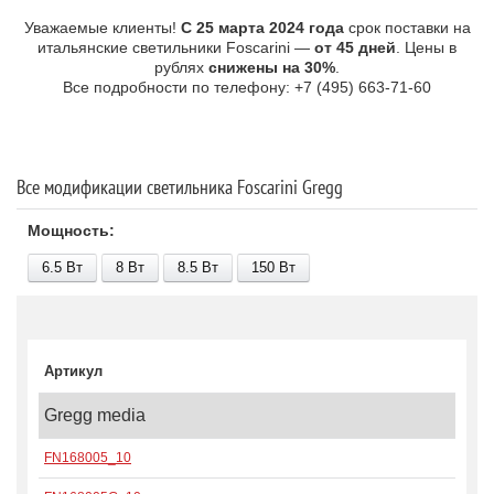
Уважаемые клиенты!
С 25 марта 2024 года
срок поставки на
итальянские светильники Foscarini —
от 45 дней
. Цены в
рублях
снижены на 30%
.
Все подробности по телефону: +7 (495) 663-71-60
Все модификации светильника Foscarini Gregg
Мощность:
6.5 В
т
8 В
т
8.5 В
т
150 В
т
Артикул
Gregg media
FN168005_10