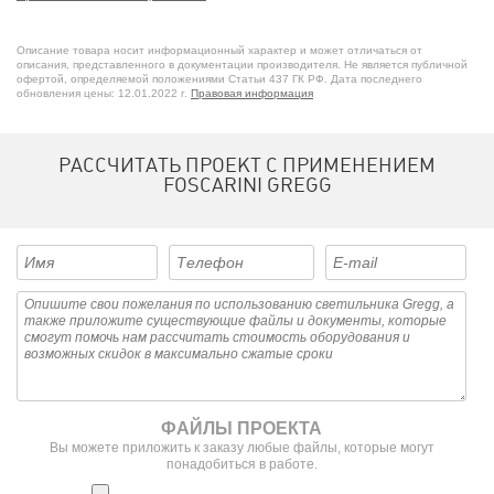
Потолочные светильники из стекла
Бра для прихожей
Описание товара носит информационный характер и может отличаться от
Бра с цоколем E14
описания, представленного в документации производителя. Не является публичной
офертой, определяемой положениями Статьи 437 ГК РФ. Дата последнего
Диммируемые потолочные светильники
обновления цены: 12.01.2022 г.
Правовая информация
Потолочные светильники для прихожей
Потолочные светильники с цоколем E14
Потолочные светильники со степенью защиты IP44
РАССЧИТАТЬ ПРОЕКТ С ПРИМЕНЕНИЕМ
Итальянские бра
FOSCARINI GREGG
Золотые бра
ФАЙЛЫ ПРОЕКТА
Вы можете приложить к заказу любые файлы, которые могут
понадобиться в работе.