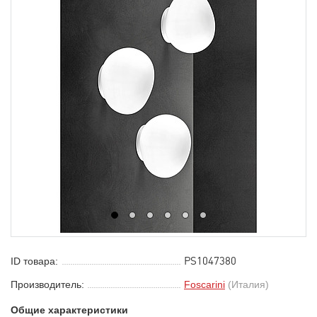
1
2
3
4
5
6
PS1047380
ID товара:
Производитель:
Foscarini
(Италия)
Общие характеристики