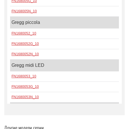
FN168005G_10
FN168005N_10
Gregg piccola
FN1680052_10
FN1680052G_10
FN1680052N_10
Gregg midi LED
FN1680053_10
FN1680053G_10
FN1680053N_10
Gregg midi E14
FN168035E_10
Другие модели серии