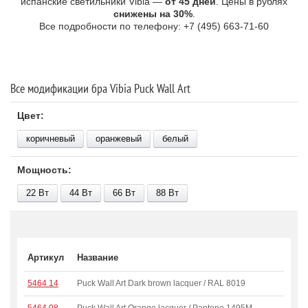
испанские светильники Vibia —
от 45 дней
. Цены в рублях
снижены на 30%
.
Все подробности по телефону: +7 (495) 663-71-60
Все модификации бра Vibia Puck Wall Art
Цвет:
коричневый
оранжевый
белый
Мощность:
22 В
т
44 В
т
66 В
т
88 В
т
Артикул
Название
5464 14
Puck Wall Art Dark brown lacquer / RAL 8019