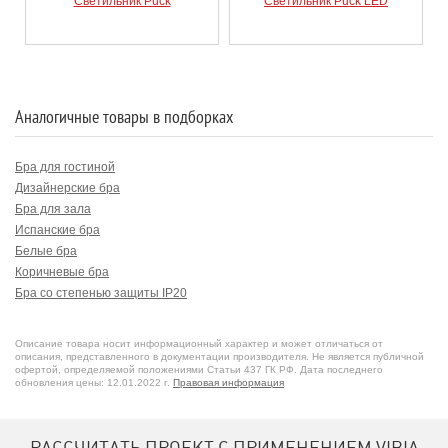
Светильник Puck
Светильник Puck LED
Аналогичные товары в подборках
Бра для гостиной
Дизайнерские бра
Бра для зала
Испанские бра
Белые бра
Коричневые бра
Бра со степенью защиты IP20
Бра из пластика
Настенные бра
Описание товара носит информационный характер и может отличаться от
описания, представленного в документации производителя. Не является публичной
офертой, определяемой положениями Статьи 437 ГК РФ. Дата последнего
обновления цены: 12.01.2022 г.
Правовая информация
РАССЧИТАТЬ ПРОЕКТ С ПРИМЕНЕНИЕМ VIBIA