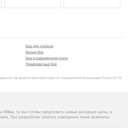
Бра для спальни
Белые бра
Бра в современном стиле
Прикроватные бра
водителя. Не является публичной офертой, определяемой положениями Статьи 437 ГК
ии
Vibia
, то мы готовы предложить самые выгодные цены, а
рами. При разработке проекта освещения также возможна