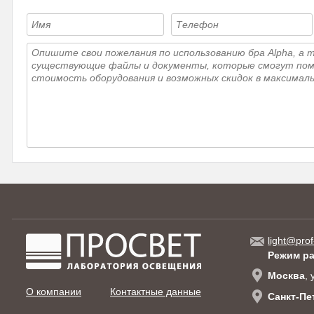
light@prof
Режим р
Москва
,
О компании
Контактные данные
Санкт-Пе