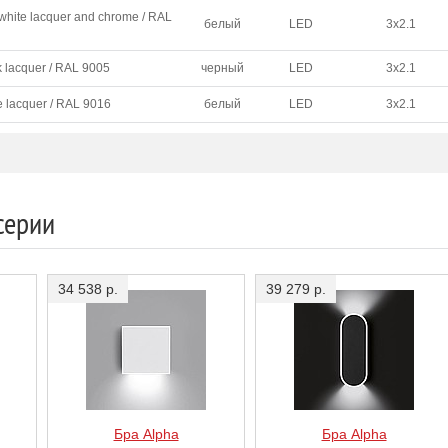
 white lacquer and chrome / RAL
белый
LED
3х2.1
k lacquer / RAL 9005
черный
LED
3х2.1
e lacquer / RAL 9016
белый
LED
3х2.1
серии
34 538 р.
39 279 р.
Бра Alpha
Бра Alpha