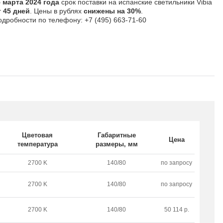
5 марта 2024 года
срок поставки на испанские светильники Vibia
т 45 дней
. Цены в рублях
снижены на 30%
.
одробности по телефону: +7 (495) 663-71-60
Цветовая
Габаритные
Цена
температура
размеры, мм
2700 K
140/80
по запросу
2700 K
140/80
по запросу
2700 K
140/80
50 114 р.