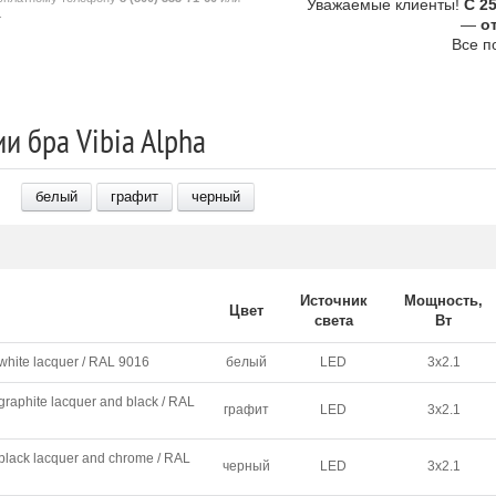
Уважаемые клиенты!
С 2
.
—
о
Все п
и бра Vibia Alpha
белый
графит
черный
Источник
Мощность,
Цвет
света
В
т
white lacquer / RAL 9016
белый
LED
3х2.1
graphite lacquer and black / RAL
графит
LED
3х2.1
 black lacquer and chrome / RAL
черный
LED
3х2.1