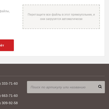
 файлы,
чёт
) 333-71-60
) 663-71-60
) 309-92-58