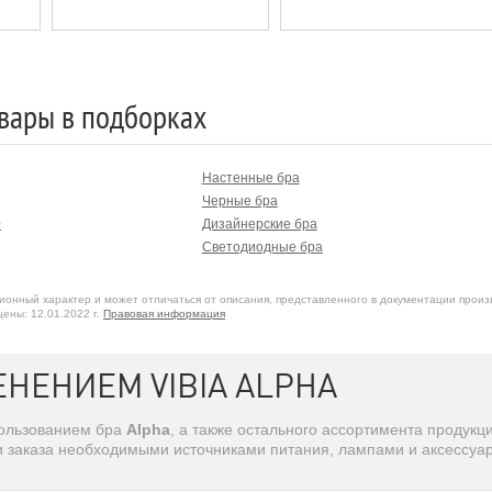
вары в подборках
Настенные бра
Черные бра
0
Дизайнерские бра
Светодиодные бра
онный характер и может отличаться от описания, представленного в документации произ
ены: 12.01.2022 г.
Правовая информация
НЕНИЕМ VIBIA ALPHA
пользованием бра
Alpha
, а также остального ассортимента продукц
и заказа необходимыми источниками питания, лампами и аксессуа