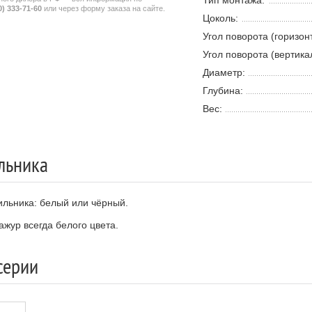
Тип монтажа:
0) 333-71-60
или через форму заказа на сайте.
Цоколь:
Угол поворота (горизон
Угол поворота (вертика
Диаметр:
Глубина:
Вес:
льника
ильника: белый или чёрный.
жур всегда белого цвета.
серии