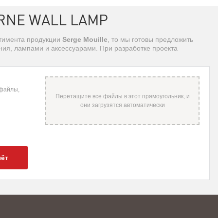
RNE WALL LAMP
ртимента продукции
Serge Mouille
, то мы готовы предложить
ия, лампами и аксессуарами. При разработке проекта
 файлы,
чёт