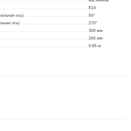
настенное
E14
тальная ось):
50°
льная ось):
270°
300 мм
260 мм
0.85 кг