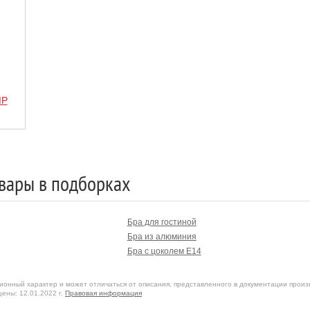
MP
вары в подборках
Бра для гостиной
Бра из алюминия
Бра с цоколем E14
онный характер и может отличаться от описания, представленного в документации произ
ены: 12.01.2022 г.
Правовая информация