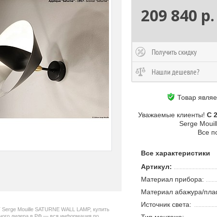
209 840 р.
Получить скидку
Нашли дешевле?
Товар явля
Уважаемые клиенты!
С 
Serge Moui
Все п
Все характеристики
Артикул:
Материал прибора:
Материал абажура/пла
Источник света:
 Serge Mouille SATURNE WALL LAMP, купить
ьного дилера в РФ — вся информация по