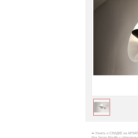
➥ Узнать о СКИДКЕ на APSAT
бра Serge Mouille у официал