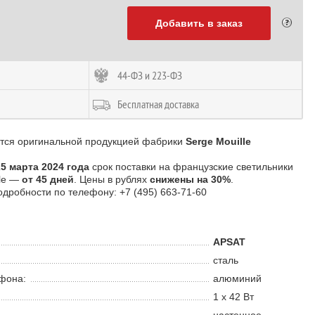
Добавить в заказ
44-ФЗ и 223-ФЗ
Бесплатная доставка
ется оригинальной продукцией фабрики
Serge Mouille
25 марта 2024 года
срок поставки на французские светильники
lle —
от 45 дней
. Цены в рублях
снижены на 30%
.
одробности по телефону: +7 (495) 663-71-60
APSAT
сталь
фона:
алюминий
1 х 42 В
т