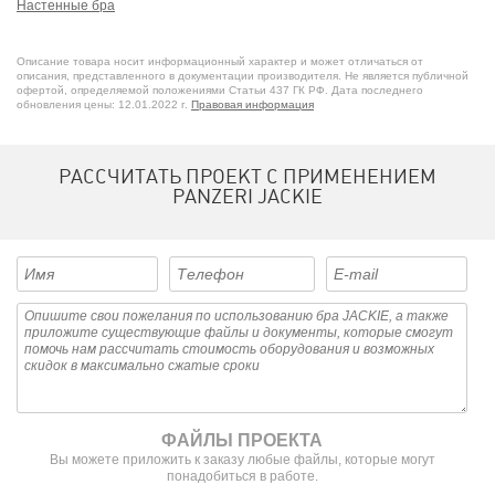
Настенные бра
Белые бра
Черные бра
Описание товара носит информационный характер и может отличаться от
Светодиодные бра 3000K
описания, представленного в документации производителя. Не является публичной
офертой, определяемой положениями Статьи 437 ГК РФ. Дата последнего
Бра со степенью защиты IP40
обновления цены: 12.01.2022 г.
Правовая информация
Бра для гостиниц и отелей
Бра для офиса
Бра для спальни
РАССЧИТАТЬ ПРОЕКТ С ПРИМЕНЕНИЕМ
Итальянские бра
PANZERI JACKIE
Направленные бра
ФАЙЛЫ ПРОЕКТА
Вы можете приложить к заказу любые файлы, которые могут
понадобиться в работе.