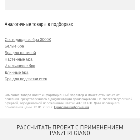
Аналогичные товары в подборках
Светодиодные бра 3000K
Белые бра
Бра для гостиной
Настенные бра
Итальянские бра
Длинные бра
Бра для подсветки стен
Бра для офиса
Прямоугольные бра
Описание товара носит информационный характер и может отличаться от
Бра из алюминия
описания, представленного в документации производителя. Не является публичной
офертой, определяемой положениями Статьи 437 ГК РФ. Дата последнего
Черные бра
обновления цены: 12.01.2022 г.
Правовая информация
Бра в современном стиле
Бра для коридора
Линейные бра
РАССЧИТАТЬ ПРОЕКТ С ПРИМЕНЕНИЕМ
Светодиодные бра
PANZERI GIANO
Диммируемые бра