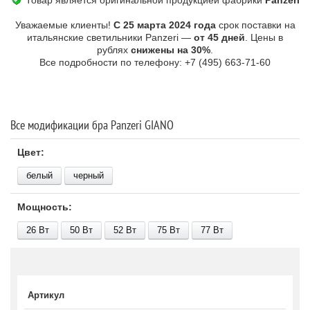
Товар является оригинальной продукцией фабрики
Panzeri
Уважаемые клиенты!
С 25 марта 2024 года
срок поставки на
итальянские светильники Panzeri —
от 45 дней
. Цены в
рублях
снижены на 30%
.
Все подробности по телефону: +7 (495) 663-71-60
Все модификации бра Panzeri GIANO
Цвет:
белый
черный
Мощность:
26 В
т
50 В
т
52 В
т
75 В
т
77 В
т
Артикул