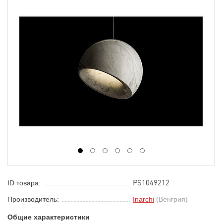
1
2
3
4
5
6
PS1049212
ID товара:
Производитель:
Inarchi
(Венгрия)
Общие характеристики