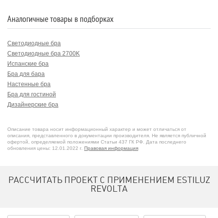
Аналогичные товары в подборках
Светодиодные бра
Светодиодные бра 2700K
Испанские бра
Бра для бара
Настенные бра
Бра для гостиной
Дизайнерские бра
Бра для подсветки стен
Бра для спальни
Описание товара носит информационный характер и может отличаться от
Бра в стиле минимализм
описания, представленного в документации производителя. Не является публичной
офертой, определяемой положениями Статьи 437 ГК РФ. Дата последнего
Светодиодные бра 3000K
обновления цены: 12.01.2022 г.
Правовая информация
РАССЧИТАТЬ ПРОЕКТ С ПРИМЕНЕНИЕМ ESTILUZ
REVOLTA