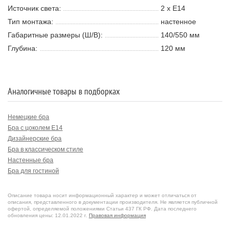
Источник света:
2 х E14
Тип монтажа:
настенное
Габаритные размеры (Ш/В):
140/550 мм
Глубина:
120 мм
Аналогичные товары в подборках
Немецкие бра
Бра с цоколем E14
Дизайнерские бра
Бра в классическом стиле
Настенные бра
Бра для гостиной
Описание товара носит информационный характер и может отличаться от
описания, представленного в документации производителя. Не является публичной
офертой, определяемой положениями Статьи 437 ГК РФ. Дата последнего
обновления цены: 12.01.2022 г.
Правовая информация