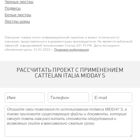
Черные люстры
Подвесы
Белые люстры
Люстры шары
Итальянские люстры
Люстры для ресторана
Описание товара носит информационный характер и может отличаться от
Люстры над столом
описания, представленного в документации производителя. Не является публичной
офертой, определяемой положениями Статьи 437 ГК РФ. Дата последнего
Дизайнерские люстры
обновления цены: 12.01.2022 г.
Правовая информация
Люстры из стали
РАССЧИТАТЬ ПРОЕКТ С ПРИМЕНЕНИЕМ
CATTELAN ITALIA MIDDAY S