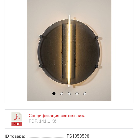
1
2
3
4
5
Спецификация светильника
PDF, 141.1 Кб
PS1053598
ID товара: