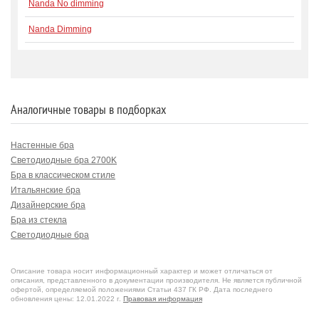
Nanda No dimming
Nanda Dimming
Аналогичные товары в подборках
Настенные бра
Светодиодные бра 2700K
Бра в классическом стиле
Итальянские бра
Дизайнерские бра
Бра из стекла
Светодиодные бра
Диммируемые бра
Бра для прихожей
Описание товара носит информационный характер и может отличаться от
Бра для гостиной
описания, представленного в документации производителя. Не является публичной
офертой, определяемой положениями Статьи 437 ГК РФ. Дата последнего
обновления цены: 12.01.2022 г.
Правовая информация