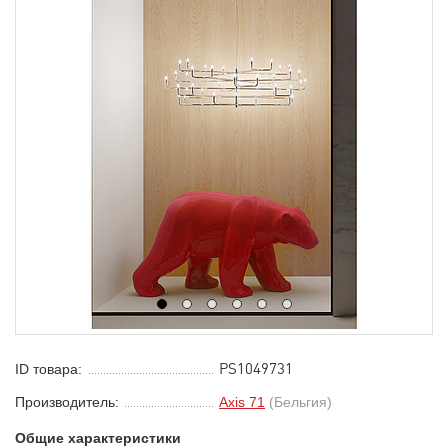
1
2
3
4
5
6
PS1049731
ID товара:
Производитель:
Axis 71
(Бельгия)
Общие характеристики