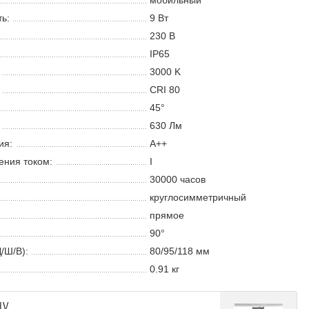
мобильный
ь:
9 В
т
230 В
IP65
3000 K
CRI 80
45°
630 Лм
ия:
A++
ения током:
I
30000 часов
круглосимметричный
прямое
90°
/Ш/В):
80/95/118 мм
0.91 кг
LV