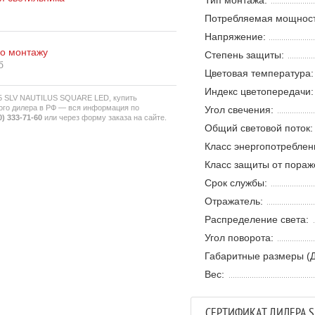
Тип монтажа:
Потребляемая мощност
Напряжение:
по монтажу
Степень защиты:
б
Цветовая температура:
Индекс цветопередачи:
35 SLV NAUTILUS SQUARE LED, купить
ого дилера в РФ — вся информация по
Угол свечения:
0) 333-71-60
или через форму заказа на сайте.
Общий световой поток:
Класс энергопотреблен
Класс защиты от пораж
Срок службы:
Отражатель:
Распределение света:
Угол поворота:
Габаритные размеры (Д
Вес:
СЕРТИФИКАТ ДИЛЕРА S