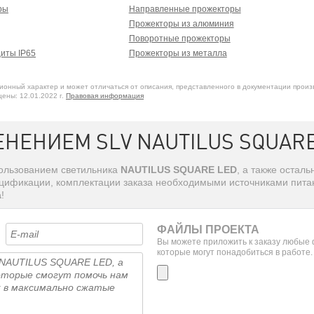
ры
Направленные прожекторы
Прожекторы из алюминия
Поворотные прожекторы
иты IP65
Прожекторы из металла
онный характер и может отличаться от описания, представленного в документации произ
ены: 12.01.2022 г.
Правовая информация
НЕНИЕМ SLV NAUTILUS SQUARE
пользованием светильника
NAUTILUS SQUARE LED
, а также остал
ецификации, комплектации заказа необходимыми источниками питан
а
!
ФАЙЛЫ ПРОЕКТА
Вы можете приложить к заказу любые
которые могут понадобиться в работе.