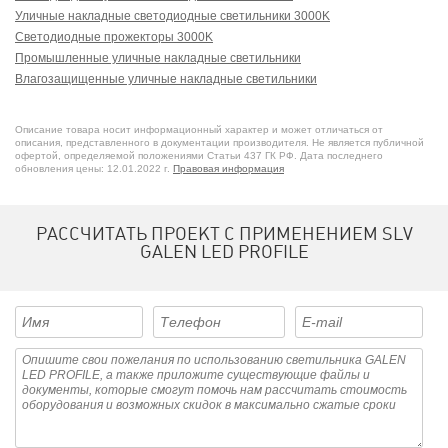
Уличные накладные светодиодные светильники 3000K
Светодиодные прожекторы 3000K
Промышленные уличные накладные светильники
Влагозащищенные уличные накладные светильники
Прожекторы со степенью защиты IP65
Прожекторы для подсветки фасадов
Описание товара носит информационный характер и может отличаться от
Прожекторы из стекла
описания, представленного в документации производителя. Не является публичной
офертой, определяемой положениями Статьи 437 ГК РФ. Дата последнего
Потолочные прожекторы
обновления цены: 12.01.2022 г.
Правовая информация
Напольные прожекторы
Линейные уличные накладные светильники
Потолочные уличные светильники
РАССЧИТАТЬ ПРОЕКТ С ПРИМЕНЕНИЕМ SLV
Уличные накладные светильники для магазинов
GALEN LED PROFILE
Прожекторы из алюминия