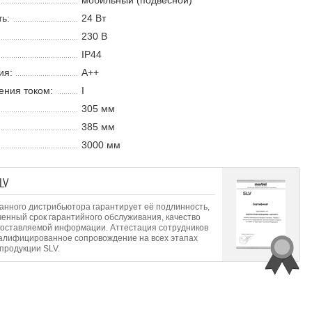
мобильный (подвесной)
ь:
24 В
т
230 В
IP44
ия:
A++
ения током:
I
305 мм
385 мм
3000 мм
LV
анного дистрибьютора гарантирует её подлинность,
ченный срок гарантийного обслуживания, качество
доставляемой информации. Аттестация сотрудников
валифицированное сопровождение на всех этапах
продукции SLV.