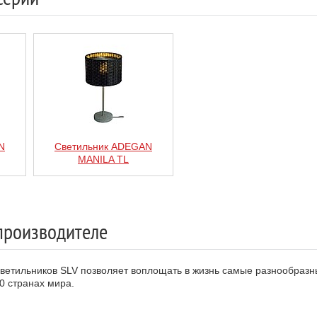
N
Светильник ADEGAN
MANILA TL
производителе
етильников SLV позволяет воплощать в жизнь самые разнообразны
0 странах мира.