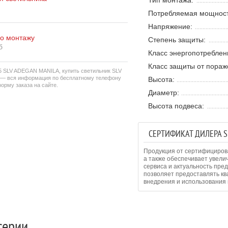
Тип монтажа:
Потребляемая мощност
Напряжение:
по монтажу
Степень защиты:
б
Класс энергопотреблен
Класс защиты от пораж
5 SLV ADEGAN MANILA, купить светильник SLV
 — вся информация по бесплатному телефону
Высота:
орму заказа на сайте.
Диаметр:
Высота подвеса:
СЕРТИФИКАТ ДИЛЕРА S
Продукция от сертифициров
а также обеспечивает увели
сервиса и актуальность пре
позволяет предоставлять к
внедрения и использования 
серии