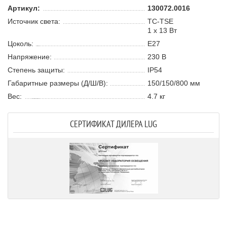
Артикул:
130072.0016
Источник света:
TC-TSE
1 х 13 В
т
Цоколь:
E27
Напряжение:
230 В
Степень защиты:
IP54
Габаритные размеры (Д/Ш/В):
150/150/800 мм
Вес:
4.7 кг
СЕРТИФИКАТ ДИЛЕРА LUG