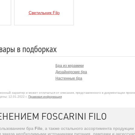
Светильник Filo
вары в подборках
Бра из керамики
Дизайнерские бра
Настенные бра
онный характер и может отличаться от описания, представленного в документации произ
ены: 12.01.2022 г.
Правовая информация
НЕНИЕМ FOSCARINI FILO
пользованием бра
Filo
, а также остального ассортимента продукции
и заказа необходимыми источниками питания, лампами и аксессуа