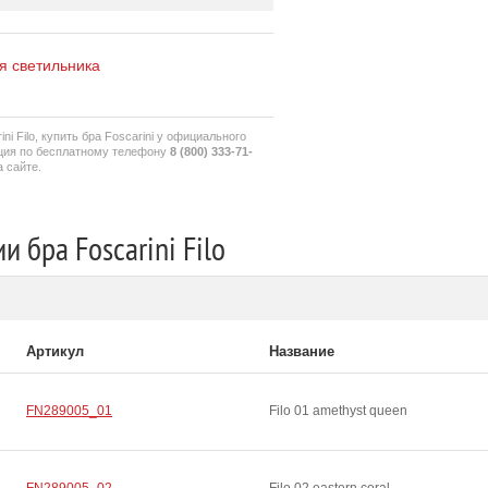
 светильника
ni Filo, купить бра Foscarini у официального
ция по бесплатному телефону
8 (800) 333-71-
 сайте.
 бра Foscarini Filo
Артикул
Название
FN289005_01
Filo 01 amethyst queen