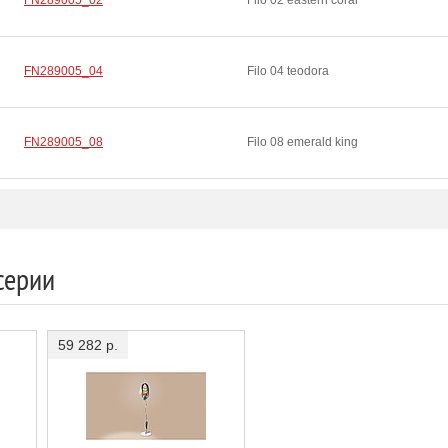
FN289005_02
Filo 02 eastern coral
FN289005_04
Filo 04 teodora
FN289005_08
Filo 08 emerald king
серии
59 282 р.