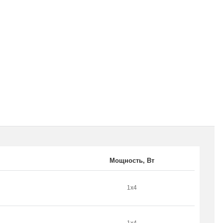
Мощность, В
т
1х4