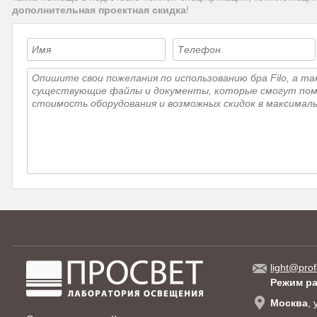
дополнительная проектная скидка
!
light@prof
Режим р
Москва
,