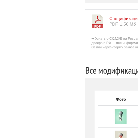
Спецификация
PDF, 1.56 Мб
➥ Узнать о СКИДКЕ на Foscari
дилера в РФ — вся информа
60
или через форму заказа на
Все модификации
Фото