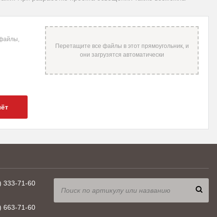
 файлы,
чёт
) 333-71-60
) 663-71-60