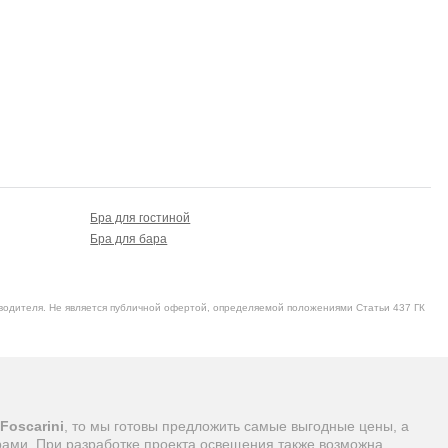
Бра для гостиной
Бра для бара
водителя. Не является публичной офертой, определяемой положениями Статьи 437 ГК
Foscarini
, то мы готовы предложить самые выгодные цены, а
рами. При разработке проекта освещения также возможна