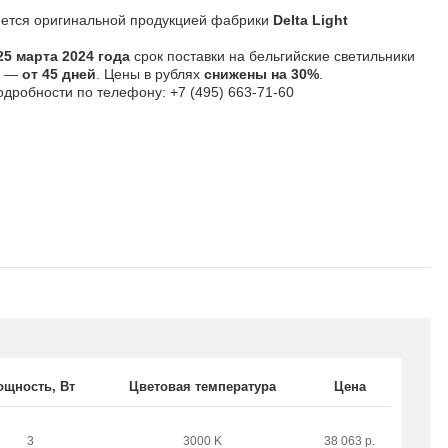
яется оригинальной продукцией фабрики
Delta Light
25 марта 2024 года
срок поставки на бельгийские светильники
ht —
от 45 дней
. Цены в рублях
снижены на 30%
.
одробности по телефону: +7 (495) 663-71-60
ощность, В
т
Цветовая температура
Цена
3
3000 K
38 063 р.