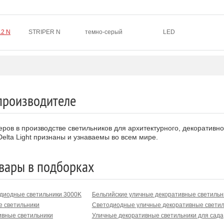
12 N
STRIPER N
темно-серый
LED
производителе
идеров в производстве светильников для архитектурного, декорати
elta Light признаны и узнаваемы во всем мире.
вары в подборках
диодные светильники 3000K
Бельгийские уличные декоративные светильн
е светильники
Светодиодные уличные декоративные светил
ивные светильники
Уличные декоративные светильники для сада