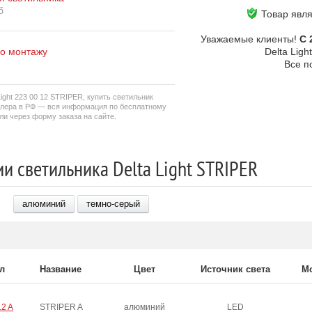
б
Товар явл
Уважаемые клиенты!
С 
по монтажу
Delta Lig
Все п
ight 223 00 12 STRIPER, купить светильник
дилера в РФ — вся информация по бесплатному
ли через форму заказа на сайте.
и светильника Delta Light STRIPER
алюминий
темно-серый
л
Название
Цвет
Источник света
М
12 A
STRIPER A
алюминий
LED