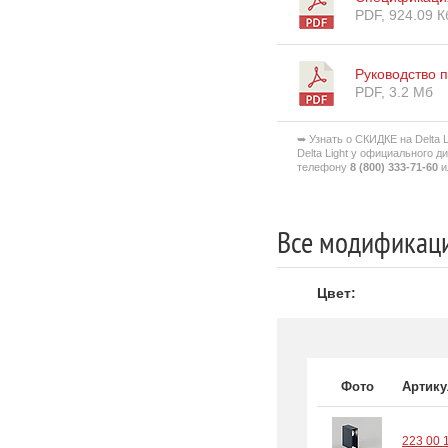
PDF, 924.09 К
Руководство 
PDF, 3.2 Мб
➥ Узнать о СКИДКЕ на Delta L
Delta Light у официального 
телефону
8 (800) 333-71-60
и
Все модификаци
Цвет:
Фото
Артику
223 00 