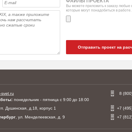
ФАЙЛЫ ПРОЕКТА
Вы можете приложить к заказу любые
которые могут понадобиться в работе.
933 N
KIX HP 93055 N
темно-серый
55°
LED
Отправить проект на рас
-svet.ru
8 (800
аботы:
понедельник - пятница с 9:00 до 18:00
 ул. Душинская, д.18, корпус 1
+7 (495
тербург
, ул. Менделеевская, д. 9
+7 (812