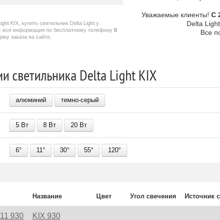
Уважаемые клиенты!
С 
Delta Lig
ght KIX, купить светильник Delta Light у
— вся информация по бесплатному телефону
8
Все п
му заказа на сайте.
 светильника Delta Light KIX
алюминий
темно-серый
5 В
т
8 В
т
20 В
т
6°
11°
30°
55°
120°
Название
Цвет
Угол свечения
Источник с
811 930
KIX 930