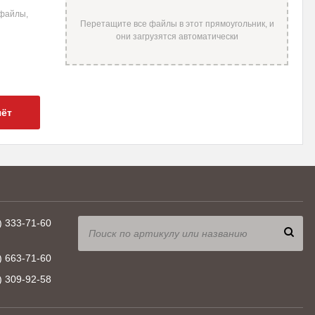
 файлы,
20
3000 K
по запросу
чёт
) 333-71-60
) 663-71-60
) 309-92-58