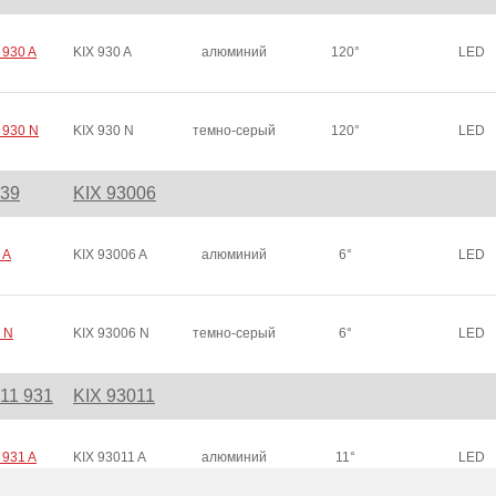
 930 A
KIX 930 A
алюминий
120°
LED
 930 N
KIX 930 N
темно-серый
120°
LED
939
KIX 93006
 A
KIX 93006 A
алюминий
6°
LED
 N
KIX 93006 N
темно-серый
6°
LED
811 931
KIX 93011
 931 A
KIX 93011 A
алюминий
11°
LED