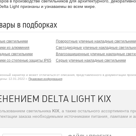
идеров в производстве светильников для архитектурного, декорати
21 931
KIX HP 93011
elta Light признаны и узнаваемы во всем мире.
931 A
KIX HP 93011 A
алюминий
11°
LED
вары в подборках
ные светильники
Поворотные уличные накладные светильники
931 N
KIX HP 93011 N
темно-серый
11°
LED
ики из алюминия
Светодиодные уличные накладные светильн
адные светильники
Влагозащищенные уличные накладные свети
21 932
KIX HP 93030
ики со степенью защиты IP65
Серые уличные накладные светильники
онный характер и может отличаться от описания, представленного в документации произ
932 A
KIX HP 93030 A
алюминий
30°
LED
ены: 12.01.2022 г.
Правовая информация
НЕНИЕМ DELTA LIGHT KIX
932 N
KIX HP 93030 N
темно-серый
30°
LED
пользованием светильника
KIX
, а также остального ассортимента п
21 933
KIX HP 93055
лектации заказа необходимыми источниками питания, лампами и а
933 A
KIX HP 93055 A
алюминий
55°
LED