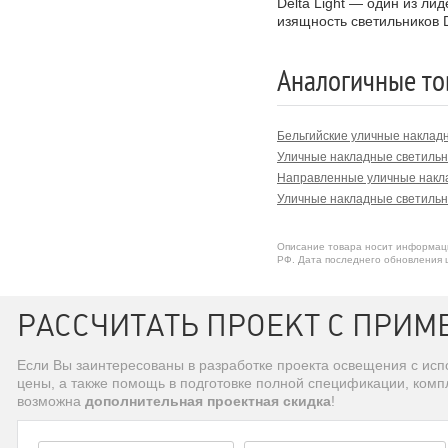
Delta Light — один из л
232 10 
изящность светильников D
232 10 21 
Аналогичные то
Бельгийские уличные наклад
232 10 21 
Уличные накладные светильн
Направленные уличные накл
232 10 
Уличные накладные светильн
Описание товара носит информаци
232 10 21 
РФ. Дата последнего обновления ц
РАССЧИТАТЬ ПРОЕКТ С ПРИМЕ
232 10 21 
Если Вы заинтересованы в разработке проекта освещения с ис
232 10 
цены, а также помощь в подготовке полной спецификации, комп
возможна
дополнительная проектная скидка
!
232 10 21 