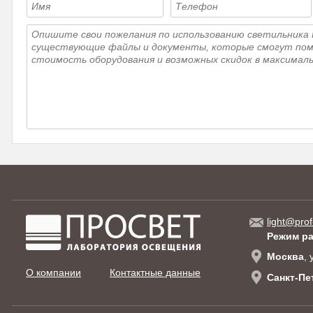
232 10 21 
light@prof
Режим р
Москва
,
О компании
Контактные данные
Санкт-Пе