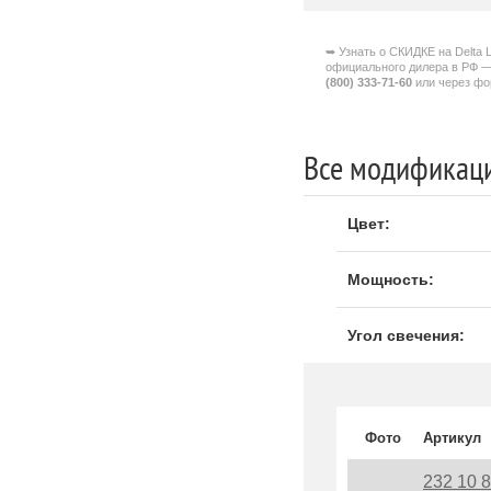
➥ Узнать о СКИДКЕ на Delta Li
официального дилера в РФ 
(800) 333-71-60
или через фор
Все модификации
Цвет:
Мощность:
Угол свечения:
Фото
Артикул
232 10 