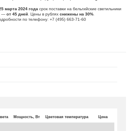
25 марта 2024 года
срок поставки на бельгийские светильники
ht —
от 45 дней
. Цены в рублях
снижены на 30%
.
одробности по телефону: +7 (495) 663-71-60
вета
Мощность, В
т
Цветовая температура
Цена