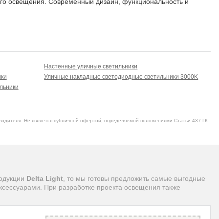
вного освещения. Современный дизайн, функциональность и
20
3000 K
по запросу
Настенные уличные светильники
20
3000 K
по запросу
ики
Уличные накладные светодиодные светильники 3000K
льники
водителя. Не является публичной офертой, определяемой положениями Статьи 437 ГК
20
3000 K
по запросу
20
3000 K
по запросу
родукции
Delta Light
, то мы готовы предложить самые выгодные
ксессуарами. При разработке проекта освещения также
20
3000 K
по запросу