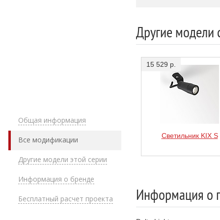
232 10 811
Другие модели 
232 10 
15 529 р.
232 10 811
232 10 811
Общая информация
232 10 
Светильник KIX S
Все модификации
Другие модели этой серии
232 10 811
Информация о бренде
Информация о 
Бесплатный расчет проекта
232 10 811