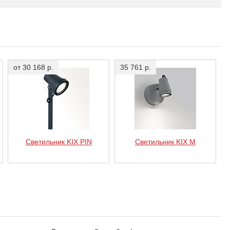
8
3000 K
по запросу
от 30 168 р.
35 761 р.
8
3000 K
по запросу
8
3000 K
35 430 р.
Светильник KIX PIN
Светильник KIX M
8
3000 K
по запросу
8
3000 K
35 430 р.