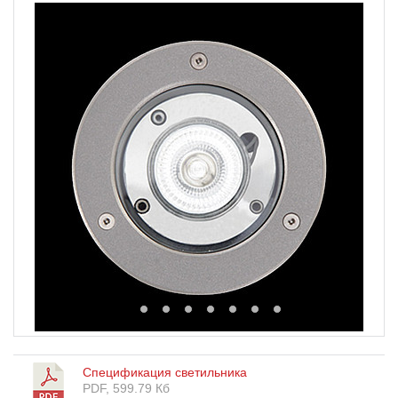
1
2
3
4
5
6
7
8
Спецификация светильника
PDF, 599.79 Кб