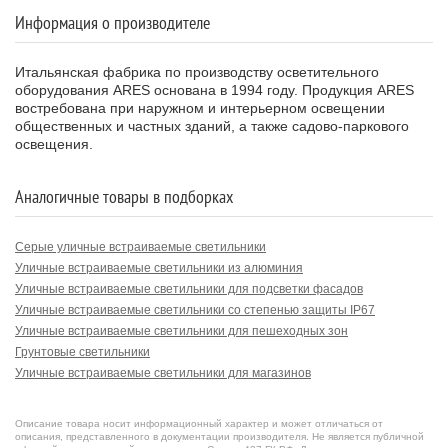
Информация о производителе
Clio / ⌀ 120mm - Aluminium Frame -
032823.1
Sandblasted Glass - Fixed Symmetric Optic
/ White
Итальянская фабрика по производству осветительного
оборудования ARES основана в 1994 году. Продукция ARES
Clio / ⌀ 120mm - Aluminium Frame -
востребована при наружном и интерьерном освещении
032823.6
Sandblasted Glass - Fixed Symmetric Optic
/ Grey
общественных и частных зданий, а также садово-паркового
освещения.
Clio / ⌀ 120mm - Aluminium Frame -
032823.3
Sandblasted Glass - Fixed Symmetric Optic
Аналогичные товары в подборках
/ Anthracite
Clio / ⌀ 120mm - Aluminium Frame -
Серые уличные встраиваемые светильники
032823.4
Sandblasted Glass - Fixed Symmetric Optic
/ Black
Уличные встраиваемые светильники из алюминия
Уличные встраиваемые светильники для подсветки фасадов
Clio / ⌀ 120mm - Aluminium Frame -
Уличные встраиваемые светильники со степенью защиты IP67
032823.18
Sandblasted Glass - Fixed Symmetric Optic
Уличные встраиваемые светильники для пешеходных зон
/ Deep brown
Грунтовые светильники
Уличные встраиваемые светильники для магазинов
033323
Ares Clio
Уличные встраиваемые светильники для торгово-офисных центров
Белые уличные встраиваемые светильники
Clio / ⌀ 120mm - Aluminium Frame -
Описание товара носит информационный характер и может отличаться от
033323.1
Sandblasted Glass - Fixed Symmetric Optic
Итальянские уличные встраиваемые светильники
описания, представленного в документации производителя. Не является публичной
/ White