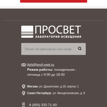
Clio / ⌀ 130mm - Stainless Steel Frame -
012828
Sandblasted Glass - Fixed Symmetric Optic
Clio / ⌀ 130mm - Stainless Steel Frame -
013328
Sandblasted Glass - Fixed Symmetric Optic
light@prof-svet.ru
Режим работы:
понедельник -
пятница с 9:00 до 18:00
Москва
, ул. Душинская, д.18, корпус 1
Санкт-Петербург
, ул. Менделеевская, д. 9
8 (800) 333-71-60