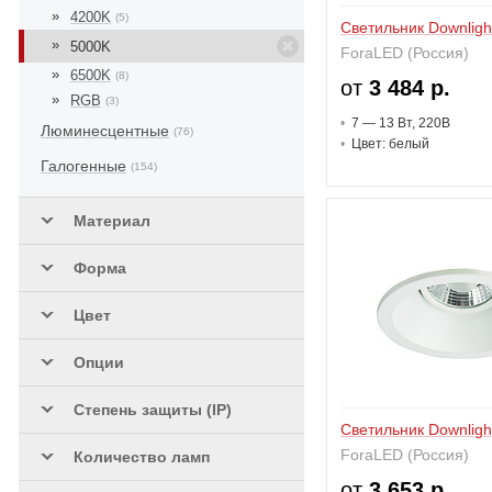
4200K
(5)
Светильник Downligh
5000K
ForaLED (Россия)
6500K
(8)
от
3 484 р.
RGB
(3)
7 — 13 В
т
, 220В
Люминесцентные
(76)
Цвет: белый
Галогенные
(154)
Материал
Форма
Цвет
Опции
Степень защиты (IP)
Светильник Downligh
ForaLED (Россия)
Количество ламп
от
3 653 р.