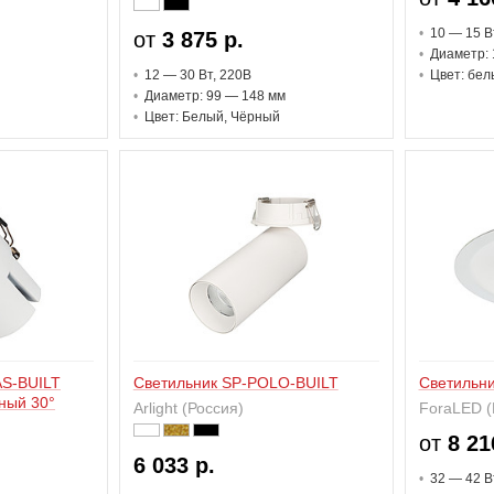
10 — 15 В
от
3 875 р.
Диаметр: 
12 — 30 В
т
, 220В
Цвет: бел
Диаметр: 99 — 148 мм
Цвет: Белый, Чёрный
AS-BUILT
Светильник SP-POLO-BUILT
Светильни
ный 30°
Arlight (Россия)
ForaLED (
от
8 21
6 033 р.
32 — 42 В