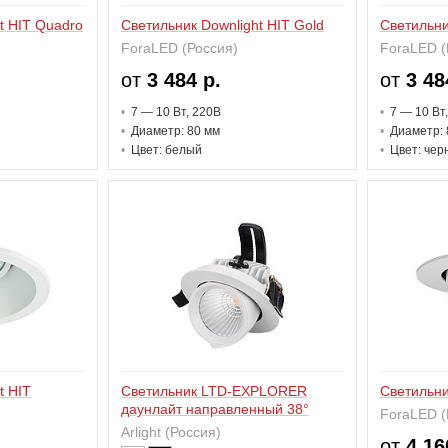
t HIT Quadro
Светильник Downlight HIT Gold
Светильни
ForaLED (Россия)
ForaLED (
от
3 484 р.
от
3 48
7 — 10 В
т
, 220В
7 — 10 В
т
Диаметр: 80 мм
Диаметр: 
Цвет: белый
Цвет: чер
t HIT
Светильник LTD-EXPLORER
Светильни
даунлайт направленный 38°
ForaLED (
Arlight (Россия)
от
4 16