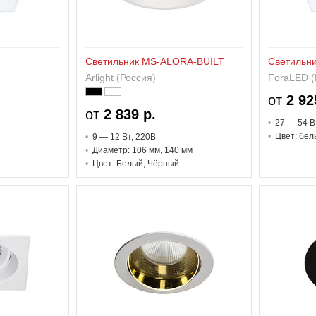
Светильник MS-ALORA-BUILT
Светильни
Arlight (Россия)
ForaLED (
от
2 92
от
2 839 р.
27 — 54 В
Цвет: бел
9 — 12 В
т
, 220В
Диаметр: 106 мм, 140 мм
Цвет: Белый, Чёрный