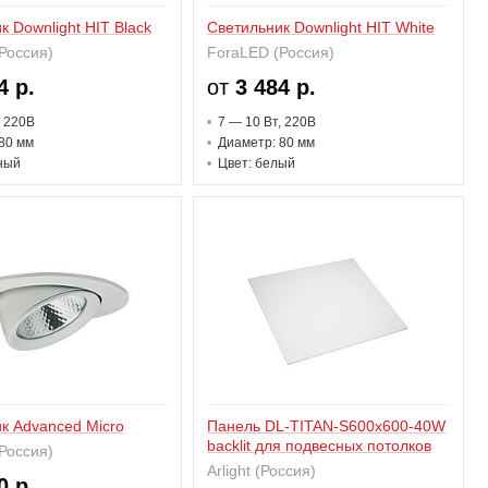
к Downlight HIT Black
Светильник Downlight HIT White
Россия)
ForaLED (Россия)
4 р.
от
3 484 р.
, 220В
7 — 10 В
т
, 220В
80 мм
Диаметр: 80 мм
ный
Цвет: белый
к Advanced Micro
Панель DL-TITAN-S600x600-40W
backlit для подвесных потолков
Россия)
Arlight (Россия)
0 р.