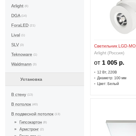
Arlight
(6)
DGA
(14)
ForaLED
(21)
Lival
(1)
SLV
(3)
Светильник LGD-MO
Arlight (Россия)
Teknoware
(1)
от
1 005 р.
Waldmann
(3)
12 В
т
, 220В
Диаметр: 100 мм
Установка
Цвет: Белый
В стену
(13)
В потолок
(40)
В подвесной потолок
(13)
Гипсокартон
(8)
Армстронг
(2)