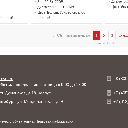
Диаметр: 
8 — 25 В
т
, 220В
Цвет: бел
Диаметр: 65 — 100 мм
Цвет: Белый, Золото светлое,
, Черный
Чёрный
Ctrl предыдущая
след
1
2
3
←
Страница: 1 из 3
-svet.ru
8 (800
аботы:
понедельник - пятница с 9:00 до 18:00
 ул. Душинская, д.18, корпус 1
+7 (495
тербург
, ул. Менделеевская, д. 9
+7 (812
svet.ru обязательна.
Правовая информация