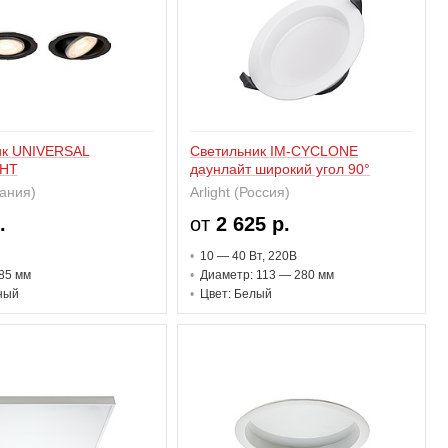
ик UNIVERSAL
Светильник IM-CYCLONE
HT
даунлайт широкий угол 90°
ания)
Arlight (Россия)
.
от
2 625 р.
10 — 40 В
т
, 220В
85 мм
Диаметр: 113 — 280 мм
ный
Цвет: Белый