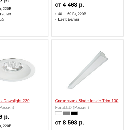
от
4 468 р.
т
, 220В
40 — 60 В
т
, 220В
128 мм
Цвет: Белый
ый
к Downlight 220
Светильник Blade Inside Trim 100
Россия)
ForaLED (Россия)
6 р.
от
8 593 р.
т
, 220В