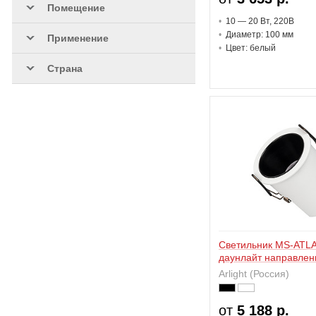
Помещение
10 — 20 В
т
, 220В
Диаметр: 100 мм
Применение
Цвет: белый
Страна
Светильник MS-ATL
даунлайт направлен
Arlight (Россия)
от
5 188 р.