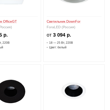
к OfficeGT
Светильник DownFor
Россия)
ForaLED (Россия)
5 р.
от
3 094 р.
т
, 220В
18 — 25 В
т
, 220В
ый
Цвет: белый