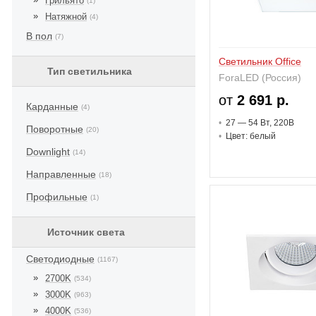
Грильято
(1)
Натяжной
(4)
В пол
(7)
Светильник Office
Тип светильника
ForaLED (Россия)
от
2 691 р.
Карданные
(4)
27 — 54 В
т
, 220В
Поворотные
(20)
Цвет: белый
Downlight
(14)
Направленные
(18)
Профильные
(1)
Источник света
Светодиодные
(1167)
2700K
(534)
3000K
(963)
4000K
(536)