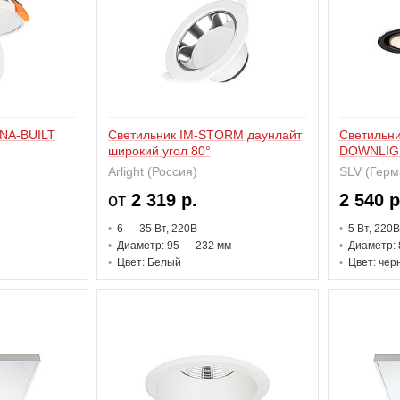
NA-BUILT
Светильник IM-STORM даунлайт
Светильн
широкий угол 80°
DOWNLIG
Arlight (Россия)
SLV (Герм
от
2 319 р.
2 540 р
6 — 35 В
т
, 220В
5 В
т
, 220В
Диаметр: 95 — 232 мм
Диаметр: 
Цвет: Белый
Цвет: чер