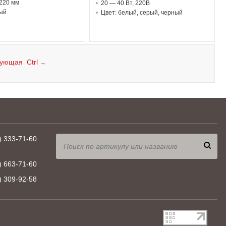
220 мм
20 — 40 В
т
, 220В
ый
Цвет: белый, серый, черный
ующая Ctrl
→
) 333-71-60
) 663-71-60
) 309-92-58