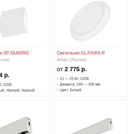
ик SP-QUADRO
Светильник CL-FIOKK-R
оссия)
Arlight (Россия)
от
2 775 р.
4 р.
12 — 25 В
т
, 220В
Диаметр: 180 — 300 мм
т
, 220В
Цвет: Белый
ый, Чёрный, Черный