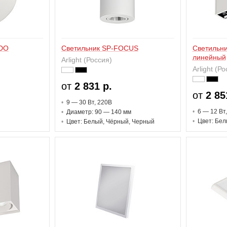
NDO
Светильник SP-FOCUS
Светильни
линейный
Arlight (Россия)
Arlight (Р
от
2 831 р.
от
2 85
9 — 30 В
т
, 220В
6 — 12 В
т
Диаметр: 90 — 140 мм
Цвет: Бел
Цвет: Белый, Чёрный, Черный