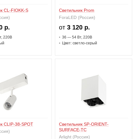
к CL-FIOKK-S
Светильник Prom
оссия)
ForaLED (Россия)
0 р.
от
3 120 р.
т
, 220В
36 — 54 В
т
, 220В
лый
Цвет: светло-серый
к CLIP-38-SPOT
Светильник SP-ORIENT-
SURFACE-TC
оссия)
Arlight (Россия)