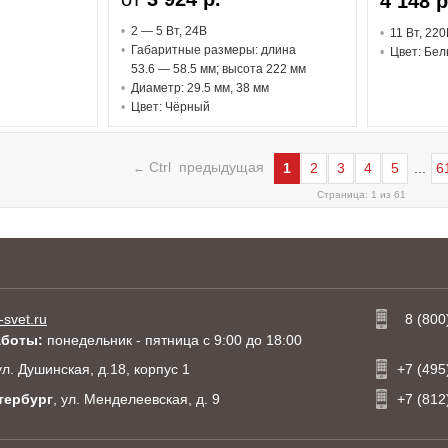
4 148 р
2 — 5 В
т
, 24В
11 В
т
, 220
Габаритные размеры: длина
Цвет: Бел
53.6 — 58.5 мм; высота 222 мм
Диаметр: 29.5 мм, 38 мм
Цвет: Чёрный
Ctrl предыдущая
1
2
3
4
5
...
6
←
Страница: 1 из 61
-svet.ru
8 (800
аботы:
понедельник - пятница с 9:00 до 18:00
 ул. Душинская, д.18, корпус 1
+7 (495
тербург
, ул. Менделеевская, д. 9
+7 (812