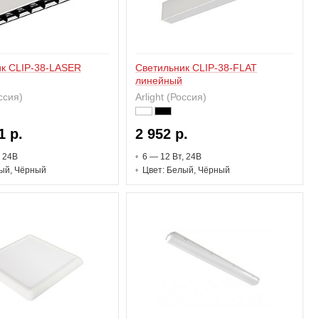
к CLIP-38-LASER
Светильник CLIP-38-FLAT
линейный
оссия)
Arlight (Россия)
1 р.
2 952 р.
, 24В
6 — 12 В
т
, 24В
ый, Чёрный
Цвет: Белый, Чёрный