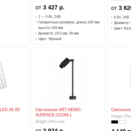
от
3 427 р.
от
3 62
2 — 5 В
т
, 24В
6 В
т
, 24В
Габаритные размеры: длина 106 мм;
Диаметр: 
высота 109 мм
Цвет: Бел
Диаметр: 29.5 мм, 38 мм
Цвет: Чёрный
 LED 36 3D
Светильник ART-NEMO-
Светильн
SURFACE-ZOOM-L
Arlight (Р
Arlight (Россия)
от
3 924 р.