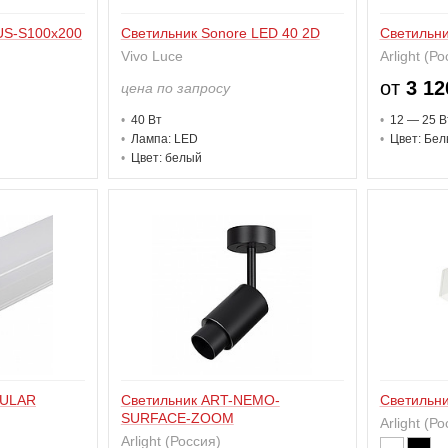
US-S100x200
Светильник Sonore LED 40 2D
Светильни
Vivo Luce
Arlight (Р
от
3 12
цена по запросу
40 В
т
12 — 25 В
Лампа: LED
Цвет: Бе
Цвет: белый
BULAR
Светильник ART-NEMO-
Светильни
SURFACE-ZOOM
Arlight (Р
Arlight (Россия)