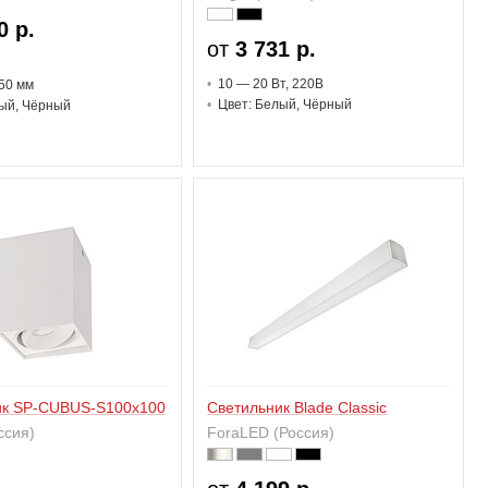
0 р.
от
3 731 р.
10 — 20 В
т
, 220В
50 мм
Цвет: Белый, Чёрный
ый, Чёрный
ик SP-CUBUS-S100x100
Светильник Blade Classic
оссия)
ForaLED (Россия)