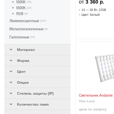
от
3 360 р.
5000K
(75)
Ensto
(3)
6500K
(10)
14 — 36 В
т
, 220В
Escale
(2)
RGB
(9)
Цвет: Белый
Esylux
(2)
Люминесцентные
(167)
Fabbian
(13)
Металлогалогенные
(6)
Fagerhult
(1)
Галогенные
(72)
Flexalighting
(2)
Материал
flexxica
(1)
Flos
Форма
(52)
Folio
(3)
Цвет
ForaLED
(15)
Опции
Forma E Funzione
(3)
Formula Luci
Степень защиты (IP)
(2)
Светильник Andante
FOS Lighting
Vivo Luce
(3)
Количество ламп
Fosnova
цена по запросу
(1)