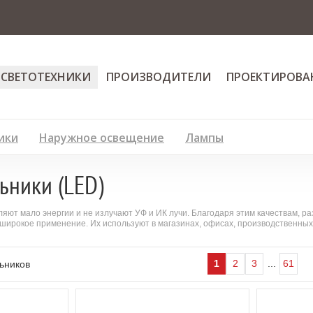
 СВЕТОТЕХНИКИ
ПРОИЗВОДИТЕЛИ
ПРОЕКТИРОВА
ики
Наружное освещение
Лампы
ьники (LED)
ют мало энергии и не излучают УФ и ИК лучи. Благодаря этим качествам, ра
ь широкое применение. Их используют в магазинах, офисах, производственн
1
2
3
...
61
ьников