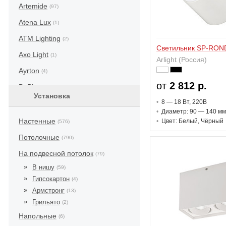
Artemide
(97)
Atena Lux
(1)
ATM Lighting
(2)
Светильник SP-RO
Axo Light
(1)
Arlight (Россия)
Ayrton
(4)
от
2 812 р.
BeBlaze
(3)
Установка
8 — 18 В
т
, 220В
Bega
(83)
Диаметр: 90 — 140 мм
Beghelli
(1)
Настенные
Цвет: Белый, Чёрный
(576)
Beneito Faure
(1)
Потолочные
(790)
BJ Lighting
(1)
На подвесной потолок
(79)
Brumberg
В нишу
(59)
(1)
Гипсокартон
(4)
Centroluce
(1)
Армстронг
(13)
Civic
(1)
Грильято
(2)
Coemar
Напольные
(2)
(6)