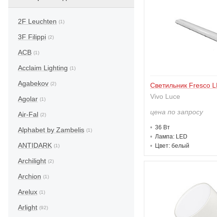
2F Leuchten
(1)
3F Filippi
(2)
ACB
(1)
Acclaim Lighting
(1)
Agabekov
(2)
Светильник Fresco 
Vivo Luce
Agolar
(1)
цена по запросу
Air-Fal
(2)
36 В
т
Alphabet by Zambelis
(1)
Лампа: LED
ANTIDARK
Цвет: белый
(1)
Archilight
(2)
Archion
(1)
Arelux
(1)
Arlight
(92)