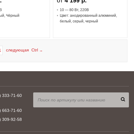
.
от
4 199 р.
В
10 — 80 В
т
, 220В
ый, Чёрный
Цвет: анодированный алюминий,
белый, серый, черный
следующая Ctrl
1
→
) 333-71-60
) 663-71-60
) 309-92-58