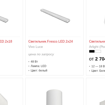
LED 2x18
Светильник Fresco LED 2x24
Светильн
Vivo Luce
Arlight (Р
цена по запросу
от
2 70
48 В
т
Лампа: LED
12 — 18 В
Цвет: белый
Цвет: Бел