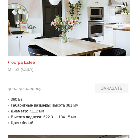
Люстра Estee
MITZI (США)
цена по запросу
ЗАКАЗАТЬ
360 В
т
Габаритные размеры:
высота 381 мм
Диаметр:
711.2 мм
Высота подвеса:
622.3 — 1841.5 мм
Цвет:
белый