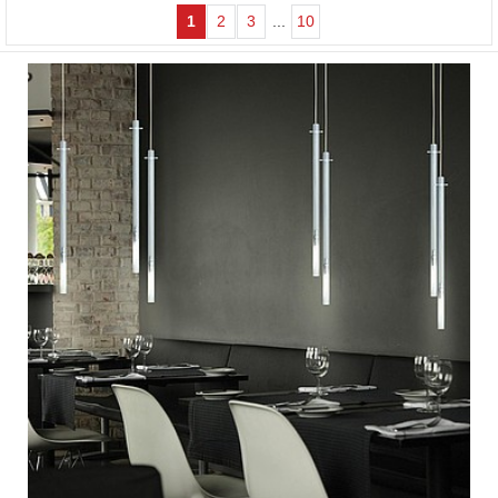
1
2
3
...
10