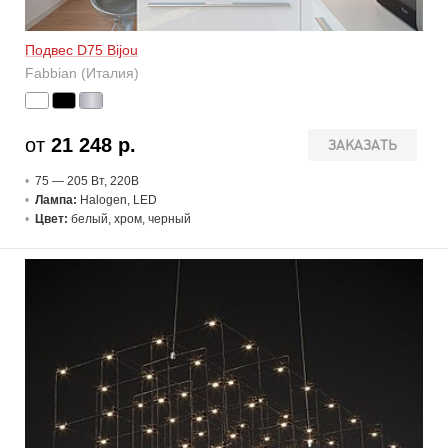
Подвес D75 Bijou
Fabbian (Италия)
от
21 248 р.
ЗАКАЗАТЬ
75 — 205 В
т
, 220В
Лампа:
Halogen, LED
Цвет:
белый, хром, черный