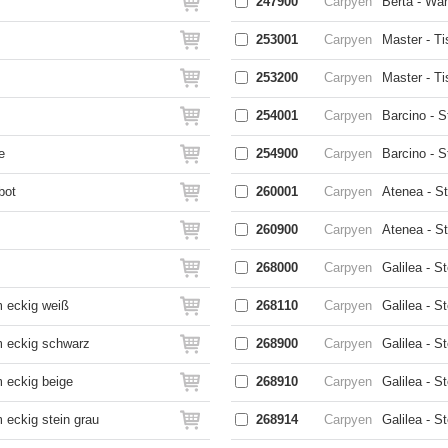
247900
Carpyen
Berta - Wa
253001
Carpyen
Master - T
253200
Carpyen
Master - T
254001
Carpyen
Barcino - 
e
254900
Carpyen
Barcino - S
bot
260001
Carpyen
Atenea - S
260900
Carpyen
Atenea - St
268000
Carpyen
Galilea - S
m eckig weiß
268110
Carpyen
Galilea - S
m eckig schwarz
268900
Carpyen
Galilea - S
m eckig beige
268910
Carpyen
Galilea - S
 eckig stein grau
268914
Carpyen
Galilea - S