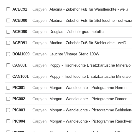
ACEC91
Carpyen
Aladina - Zubehör Fuß für Wandleuchte - weiß
ACED00
Carpyen
Aladina - Zubehör Fuß für Stehleuchte - schwar
ACED90
Carpyen
Douglas - Zubehör grau-metallic
ACED91
Carpyen
Aladina - Zubehör Fuß für Stehleuchte - weiß
BOM1009
Carpyen
Leuchte Vintage Sferic 100W
CAN001
Carpyen
Poppy - Tischleuchte Ersatzkartusche Mineralö
CAN1001
Carpyen
Poppy - Tischleuchte Ersatzkartusche Mineralö
PIC001
Carpyen
Morgan - Wandleuchte - Pictogramme Herren
PIC002
Carpyen
Morgan - Wandleuchte - Pictogramme Damen
PIC003
Carpyen
Morgan - Wandleuchte - Pictogramme Behindert
PIC004
Carpyen
Morgan - Wandleuchte - Pictogramme Rauchver