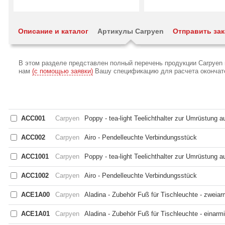
Описание и каталог
Артикулы Carpyen
Отправить зак
В этом разделе представлен полный перечень продукции Carpyen 
нам
(с помощью заявки)
Вашу спецификацию для расчета окончател
ACC001
Carpyen
Poppy - tea-light Teelichthalter zur Umrüstung a
ACC002
Carpyen
Airo - Pendelleuchte Verbindungsstück
ACC1001
Carpyen
Poppy - tea-light Teelichthalter zur Umrüstung a
ACC1002
Carpyen
Airo - Pendelleuchte Verbindungsstück
ACE1A00
Carpyen
Aladina - Zubehör Fuß für Tischleuchte - zweiar
ACE1A01
Carpyen
Aladina - Zubehör Fuß für Tischleuchte - einarm