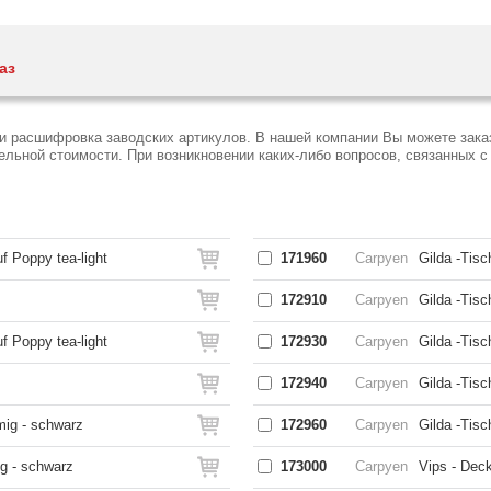
аз
и расшифровка заводских артикулов. В нашей компании Вы можете зака
ьной стоимости. При возникновении каких-либо вопросов, связанных с 
uf Poppy tea-light
171960
Carpyen
Gilda -Tisc
172910
Carpyen
Gilda -Tis
uf Poppy tea-light
172930
Carpyen
Gilda -Tisc
172940
Carpyen
Gilda -Tisc
mig - schwarz
172960
Carpyen
Gilda -Tisc
ig - schwarz
173000
Carpyen
Vips - Deck