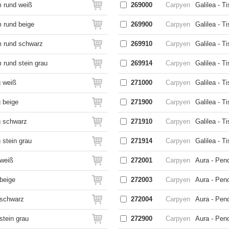
m rund weiß
269000
Carpyen
Galilea - T
m rund beige
269900
Carpyen
Galilea - T
m rund schwarz
269910
Carpyen
Galilea - T
 rund stein grau
269914
Carpyen
Galilea - T
g weiß
271000
Carpyen
Galilea - T
 beige
271900
Carpyen
Galilea - T
g schwarz
271910
Carpyen
Galilea - T
 stein grau
271914
Carpyen
Galilea - T
 weiß
272001
Carpyen
Aura - Pen
beige
272003
Carpyen
Aura - Pen
 schwarz
272004
Carpyen
Aura - Pen
stein grau
272900
Carpyen
Aura - Pend