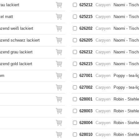
au lackiert
625212
Carpyen
Naomi - Tisc
el matt
625215
Carpyen
Naomi - Tisch
zend weiß lackiert
626202
Carpyen
Naomi - Tisch
zend schwarz lackiert
626205
Carpyen
Naomi - Tisch
zend grau lackiert
626212
Carpyen
Naomi - Tisc
end gold lackiert
626215
Carpyen
Naomi - Tisch
rom
627001
Carpyen
Poppy - tea-l
627002
Carpyen
Poppy - tea-li
628001
Carpyen
Robin - Stehl
628003
Carpyen
Robin - Stehl
628004
Carpyen
Robin - Stehl
628010
Carpyen
Robin - Stehl