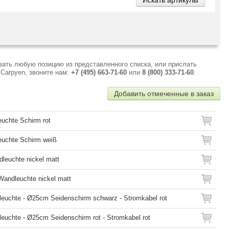
зать любую позицию из представленного списка, или прислать
Carpyen, звоните нам:
+7 (495) 663-71-60
или
8 (800) 333-71-60
.
Добавить отмеченные в заказ
euchte Schirm rot
leuchte Schirm weiß
leuchte nickel matt
Wandleuchte nickel matt
leuchte - Ø25cm Seidenschirm schwarz - Stromkabel rot
leuchte - Ø25cm Seidenschirm rot - Stromkabel rot