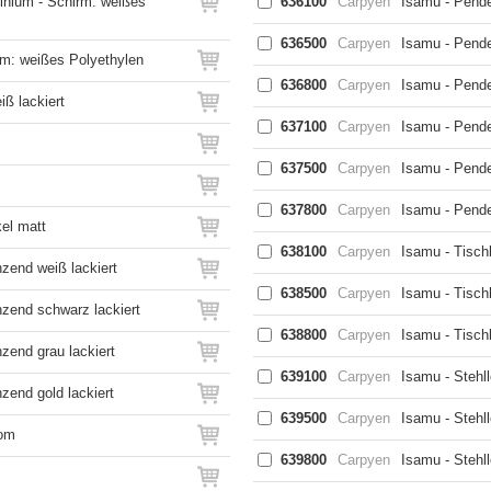
inium - Schirm: weißes
636100
Carpyen
Isamu - Pende
636500
Carpyen
Isamu - Pende
rm: weißes Polyethylen
636800
Carpyen
Isamu - Pende
iß lackiert
637100
Carpyen
Isamu - Pende
637500
Carpyen
Isamu - Pende
637800
Carpyen
Isamu - Pende
el matt
638100
Carpyen
Isamu - Tisch
zend weiß lackiert
638500
Carpyen
Isamu - Tisch
zend schwarz lackiert
638800
Carpyen
Isamu - Tisch
zend grau lackiert
639100
Carpyen
Isamu - Stehl
end gold lackiert
639500
Carpyen
Isamu - Stehl
rom
639800
Carpyen
Isamu - Stehl