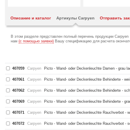
Описание и каталог
Артикулы Carpyen
Отправить зак
В этом разделе представлен полный перечень продукции Carpyen 
нам
(с помощью заявки)
Вашу спецификацию для расчета окончател
407059
Carpyen
Picto - Wand- oder Deckenleuchte Damen - grau lac
407061
Carpyen
Picto - Wand- oder Deckenleuchte Behinderte - weiß
407062
Carpyen
Picto - Wand- oder Deckenleuchte Behinderte - sch
407069
Carpyen
Picto - Wand- oder Deckenleuchte Behinderte - grau
407071
Carpyen
Picto - Wand- oder Deckenleuchte Rauchverbot - we
407072
Carpyen
Picto - Wand- oder Deckenleuchte Rauchverbot - s