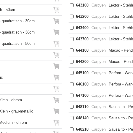
643100
Carpyen
Lektor - Stehl
ch - 50cm
643200
Carpyen
Lektor - Stehl
 quadratisch - 30cm
643400
Carpyen
Lektor - Stehl
 quadratisch - 38cm
643700
Carpyen
Lektor - Steh
 quadratisch - 50cm
644100
Carpyen
Macao - Pende
644200
Carpyen
Macao - Pende
645100
Carpyen
Perfora - Wan
ic
646100
Carpyen
Perfora - Wan
647100
Carpyen
Perfora - Wan
Klein - chrom
648110
Carpyen
Sausalito - Pe
ein - grau-metallic
648140
Carpyen
Sausalito - Pe
 Medium - chrom
648210
Carpyen
Sausalito - P