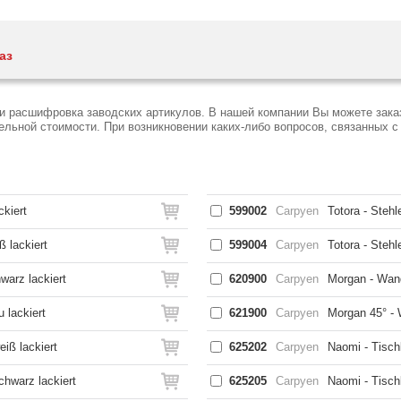
аз
и расшифровка заводских артикулов. В нашей компании Вы можете зака
ьной стоимости. При возникновении каких-либо вопросов, связанных с 
kiert
599002
Carpyen
Totora - Stehl
 lackiert
599004
Carpyen
Totora - Steh
warz lackiert
620900
Carpyen
Morgan - Wand
 lackiert
621900
Carpyen
Morgan 45° - 
iß lackiert
625202
Carpyen
Naomi - Tisch
chwarz lackiert
625205
Carpyen
Naomi - Tisch