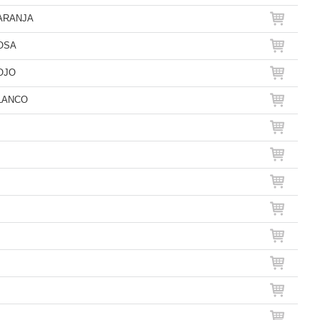
NARANJA
OSA
OJO
LANCO