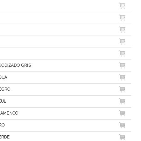
NODIZADO GRIS
QUA
NEGRO
ZUL
FLAMENCO
RO
ERDE