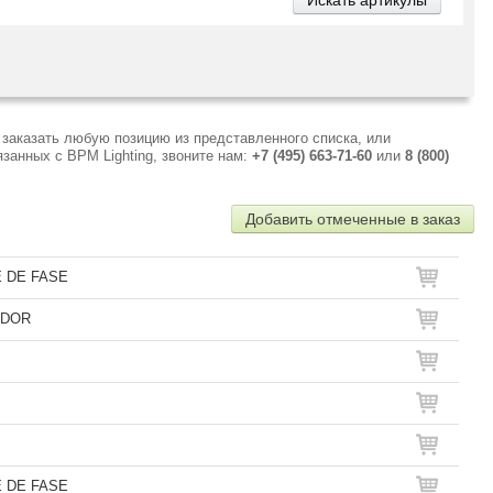
заказать любую позицию из представленного списка, или
занных с BPM Lighting, звоните нам:
+7 (495) 663-71-60
или
8 (800)
Добавить отмеченные в заказ
 DE FASE
ADOR
 DE FASE