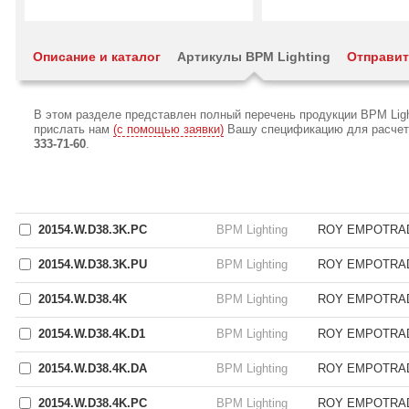
Описание и каталог
Артикулы BPM Lighting
Отправит
В этом разделе представлен полный перечень продукции BPM Ligh
прислать нам
(с помощью заявки)
Вашу спецификацию для расчета 
333-71-60
.
20154.W.D38.3K.PC
BPM Lighting
ROY EMPOTRAD
20154.W.D38.3K.PU
BPM Lighting
ROY EMPOTRAD
20154.W.D38.4K
BPM Lighting
ROY EMPOTRAD
20154.W.D38.4K.D1
BPM Lighting
ROY EMPOTRAD
20154.W.D38.4K.DA
BPM Lighting
ROY EMPOTRAD
20154.W.D38.4K.PC
BPM Lighting
ROY EMPOTRAD