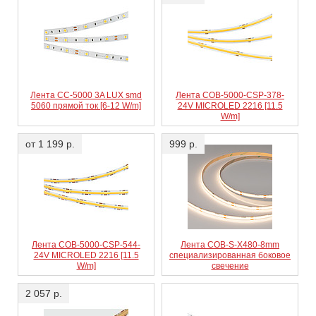
Лента CC-5000 3A LUX smd
Лента COB-5000-CSP-378-
5060 прямой ток [6-12 W/m]
24V MICROLED 2216 [11.5
W/m]
от 1 199 р.
999 р.
Лента COB-5000-CSP-544-
Лента COB-S-X480-8mm
24V MICROLED 2216 [11.5
специализированная боковое
W/m]
свечение
2 057 р.