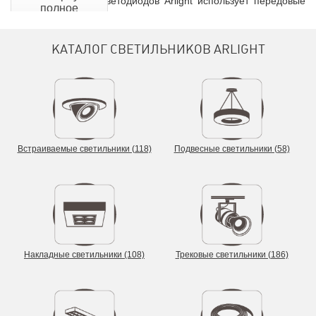
Для производства светодиодов Arlight использует передовые
полное
технологии и лучшие материалы. Так, например, разварку
описание
контактов кристаллов компания делает с помощью проволоки
с содержанием золота 99.99%. Благодаря этому светодиоды
КАТАЛОГ СВЕТИЛЬНИКОВ ARLIGHT
получаются надёжными и выскоэффективными. Кроме того, у
них высокий индекс цветопередачи за счёт качественных
компонентов люминофора.
Своей миссией Arlight считает «Принести идеальный свет в
жизнь каждого человека». Компания активно организует
учебные программы, курсы и вебинары, участвует в выставках
и публикует статьи.
Встраиваемые светильники (118)
Подвесные светильники (58)
Накладные светильники (108)
Трековые светильники (186)