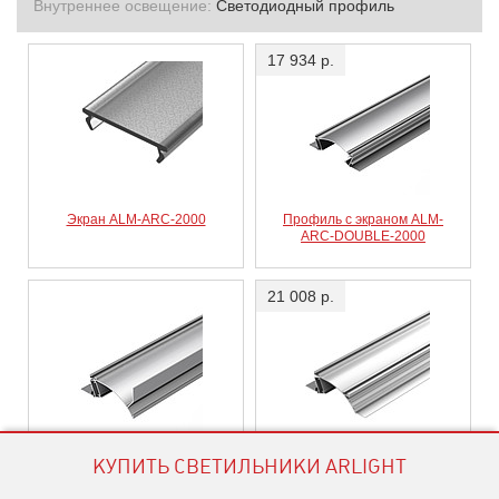
Внутреннее освещение:
Светодиодный профиль
17 934 р.
Экран ALM-ARC-2000
Профиль с экраном ALM-
ARC-DOUBLE-2000
21 008 р.
Профиль с экраном ALM-
Профиль с экраном ALM-
КУПИТЬ СВЕТИЛЬНИКИ ARLIGHT
ARC-DOUBLE-2000
ARC-SINGLE-2000