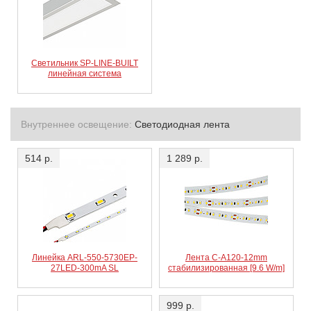
Светильник SP-LINE-BUILT
линейная система
Внутреннее освещение:
Светодиодная лента
514 р.
1 289 р.
Линейка ARL-550-5730EP-
Лента C-A120-12mm
27LED-300mA SL
стабилизированная [9.6 W/m]
999 р.