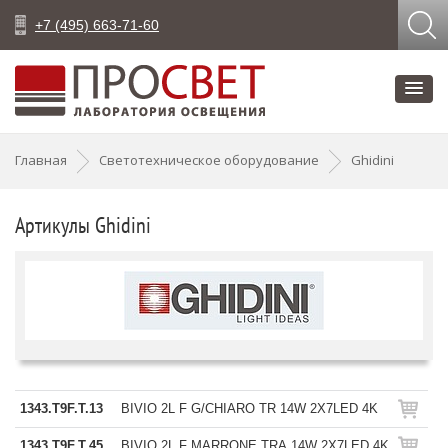
+7 (495) 663-71-60
Главная
Светотехническое оборудование
Ghidini
Артикулы Ghidini
1343.T9F.T.13
BIVIO 2L F G/CHIARO TR 14W 2X7LED 4K
1343.T9F.T.45
BIVIO 2L F MARRONE TRA 14W 2X7LED 4K