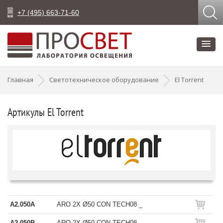
+7 (495) 663-71-60
Главная
Светотехническое оборудование
El Torrent
Артикулы El Torrent
A2.050A
ARO 2X Ø50 CON TECH08 _
A2.050B
ARO 2X Ø50 CON TECH08 _