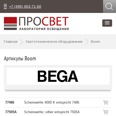
+7 (495) 663-71-60
Главная
Светотехническое оборудование
Boom
Артикулы Boom
77486
Scheinwerfer 4000 K entspricht 7486
77505A
Scheinwerfer, silber entspricht 7505A