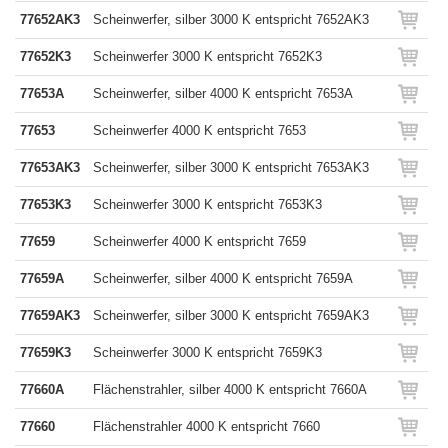
77652AK3
Scheinwerfer, silber 3000 K entspricht 7652AK3
77652K3
Scheinwerfer 3000 K entspricht 7652K3
77653A
Scheinwerfer, silber 4000 K entspricht 7653A
77653
Scheinwerfer 4000 K entspricht 7653
77653AK3
Scheinwerfer, silber 3000 K entspricht 7653AK3
77653K3
Scheinwerfer 3000 K entspricht 7653K3
77659
Scheinwerfer 4000 K entspricht 7659
77659A
Scheinwerfer, silber 4000 K entspricht 7659A
77659AK3
Scheinwerfer, silber 3000 K entspricht 7659AK3
77659K3
Scheinwerfer 3000 K entspricht 7659K3
77660A
Flächenstrahler, silber 4000 K entspricht 7660A
77660
Flächenstrahler 4000 K entspricht 7660