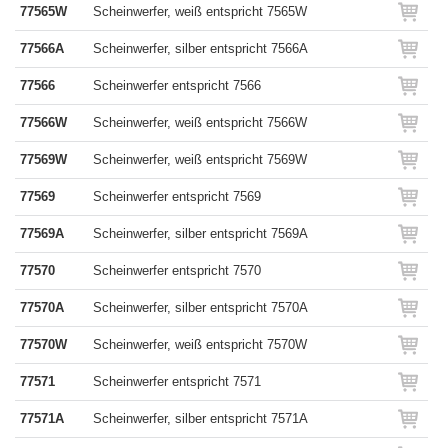
77565W
Scheinwerfer, weiß entspricht 7565W
77566A
Scheinwerfer, silber entspricht 7566A
77566
Scheinwerfer entspricht 7566
77566W
Scheinwerfer, weiß entspricht 7566W
77569W
Scheinwerfer, weiß entspricht 7569W
77569
Scheinwerfer entspricht 7569
77569A
Scheinwerfer, silber entspricht 7569A
77570
Scheinwerfer entspricht 7570
77570A
Scheinwerfer, silber entspricht 7570A
77570W
Scheinwerfer, weiß entspricht 7570W
77571
Scheinwerfer entspricht 7571
77571A
Scheinwerfer, silber entspricht 7571A