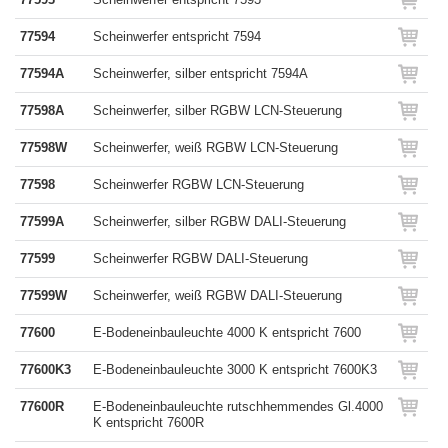
77594
Scheinwerfer entspricht 7594
77594A
Scheinwerfer, silber entspricht 7594A
77598A
Scheinwerfer, silber RGBW LCN-Steuerung
77598W
Scheinwerfer, weiß RGBW LCN-Steuerung
77598
Scheinwerfer RGBW LCN-Steuerung
77599A
Scheinwerfer, silber RGBW DALI-Steuerung
77599
Scheinwerfer RGBW DALI-Steuerung
77599W
Scheinwerfer, weiß RGBW DALI-Steuerung
77600
E-Bodeneinbauleuchte 4000 K entspricht 7600
77600K3
E-Bodeneinbauleuchte 3000 K entspricht 7600K3
77600R
E-Bodeneinbauleuchte rutschhemmendes Gl.4000
K entspricht 7600R