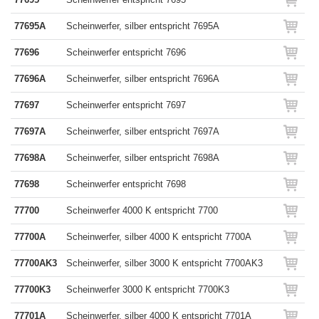
77695A
Scheinwerfer, silber entspricht 7695A
77696
Scheinwerfer entspricht 7696
77696A
Scheinwerfer, silber entspricht 7696A
77697
Scheinwerfer entspricht 7697
77697A
Scheinwerfer, silber entspricht 7697A
77698A
Scheinwerfer, silber entspricht 7698A
77698
Scheinwerfer entspricht 7698
77700
Scheinwerfer 4000 K entspricht 7700
77700A
Scheinwerfer, silber 4000 K entspricht 7700A
77700AK3
Scheinwerfer, silber 3000 K entspricht 7700AK3
77700K3
Scheinwerfer 3000 K entspricht 7700K3
77701A
Scheinwerfer, silber 4000 K entspricht 7701A