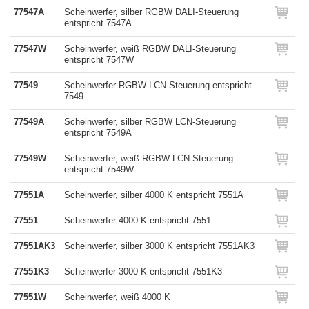
77547A
Scheinwerfer, silber RGBW DALI-Steuerung
entspricht 7547A
77547W
Scheinwerfer, weiß RGBW DALI-Steuerung
entspricht 7547W
77549
Scheinwerfer RGBW LCN-Steuerung entspricht
7549
77549A
Scheinwerfer, silber RGBW LCN-Steuerung
entspricht 7549A
77549W
Scheinwerfer, weiß RGBW LCN-Steuerung
entspricht 7549W
77551A
Scheinwerfer, silber 4000 K entspricht 7551A
77551
Scheinwerfer 4000 K entspricht 7551
77551AK3
Scheinwerfer, silber 3000 K entspricht 7551AK3
77551K3
Scheinwerfer 3000 K entspricht 7551K3
77551W
Scheinwerfer, weiß 4000 K