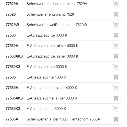
77529A
Scheinwerfer, silber entspricht 7529A
77529
Scheinwerfer entspricht 7529
77529W
Scheinwerfer, weiß entspricht 7529W
77530
E-Aufsatzleuchte 4000 K
77530A
E-Aufsatzleuchte, silber 4000 K
77530AK3
E-Aufsatzleuchte, silber 3000 K
77530K3
E-Aufsatzleuchte 3000 K
77535
E-Ansatzleuchte 4000 K
77535A
E-Ansatzleuchte, silber 4000 K
77535AK3
E-Ansatzleuchte, silber 3000 K
77535K3
E-Ansatzleuchte 3000 K
77536A
Scheinwerfer, silber 4000 K entspricht 7536A