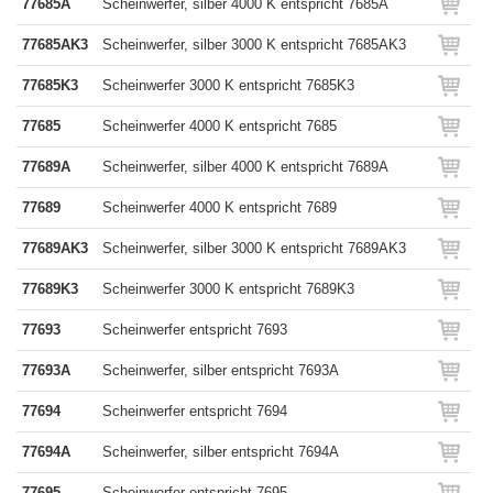
77685A
Scheinwerfer, silber 4000 K entspricht 7685A
77685AK3
Scheinwerfer, silber 3000 K entspricht 7685AK3
77685K3
Scheinwerfer 3000 K entspricht 7685K3
77685
Scheinwerfer 4000 K entspricht 7685
77689A
Scheinwerfer, silber 4000 K entspricht 7689A
77689
Scheinwerfer 4000 K entspricht 7689
77689AK3
Scheinwerfer, silber 3000 K entspricht 7689AK3
77689K3
Scheinwerfer 3000 K entspricht 7689K3
77693
Scheinwerfer entspricht 7693
77693A
Scheinwerfer, silber entspricht 7693A
77694
Scheinwerfer entspricht 7694
77694A
Scheinwerfer, silber entspricht 7694A
77695
Scheinwerfer entspricht 7695