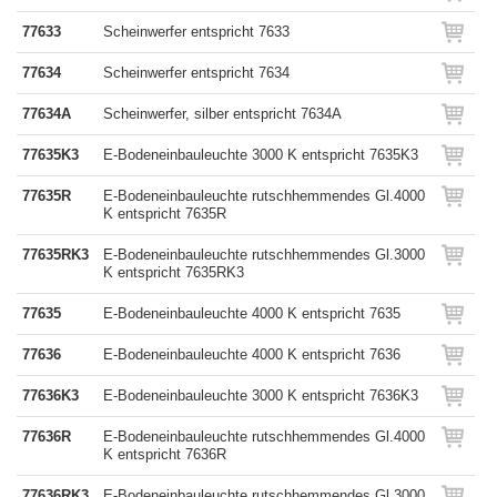
77633
Scheinwerfer entspricht 7633
77634
Scheinwerfer entspricht 7634
77634A
Scheinwerfer, silber entspricht 7634A
77635K3
E-Bodeneinbauleuchte 3000 K entspricht 7635K3
77635R
E-Bodeneinbauleuchte rutschhemmendes Gl.4000
K entspricht 7635R
77635RK3
E-Bodeneinbauleuchte rutschhemmendes Gl.3000
K entspricht 7635RK3
77635
E-Bodeneinbauleuchte 4000 K entspricht 7635
77636
E-Bodeneinbauleuchte 4000 K entspricht 7636
77636K3
E-Bodeneinbauleuchte 3000 K entspricht 7636K3
77636R
E-Bodeneinbauleuchte rutschhemmendes Gl.4000
K entspricht 7636R
77636RK3
E-Bodeneinbauleuchte rutschhemmendes Gl.3000