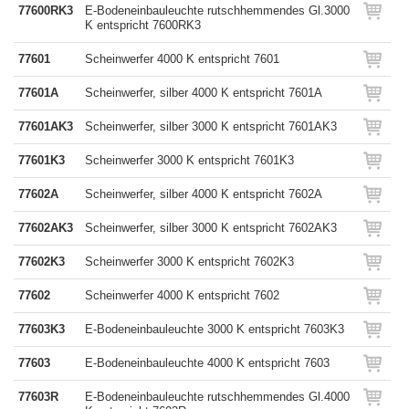
77600RK3
E-Bodeneinbauleuchte rutschhemmendes Gl.3000
K entspricht 7600RK3
77601
Scheinwerfer 4000 K entspricht 7601
77601A
Scheinwerfer, silber 4000 K entspricht 7601A
77601AK3
Scheinwerfer, silber 3000 K entspricht 7601AK3
77601K3
Scheinwerfer 3000 K entspricht 7601K3
77602A
Scheinwerfer, silber 4000 K entspricht 7602A
77602AK3
Scheinwerfer, silber 3000 K entspricht 7602AK3
77602K3
Scheinwerfer 3000 K entspricht 7602K3
77602
Scheinwerfer 4000 K entspricht 7602
77603K3
E-Bodeneinbauleuchte 3000 K entspricht 7603K3
77603
E-Bodeneinbauleuchte 4000 K entspricht 7603
77603R
E-Bodeneinbauleuchte rutschhemmendes Gl.4000