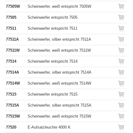
77505W
Scheinwerfer, weiß entspricht 7505W
77505
Scheinwerfer entspricht 7505
77511
Scheinwerfer entspricht 7511
77511A
Scheinwerfer, silber entspricht 7511A
77511W
Scheinwerfer, weiß entspricht 7511W
77514
Scheinwerfer entspricht 7514
77514A
Scheinwerfer, silber entspricht 7514A
77514W
Scheinwerfer, weiß entspricht 7514W
77515
Scheinwerfer entspricht 7515
77515A
Scheinwerfer, silber entspricht 7515A
77515W
Scheinwerfer, weiß entspricht 7515W
77520
E-Aufsatzleuchte 4000 K