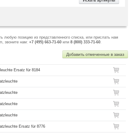
ь любую позицию из представленного списка, или прислать нам
m, звоните нам:
+7 (495) 663-71-60
или
8 (800) 333-71-60
.
Добавить отмеченные в заказ
leuchte Ersatz für 8184
atzleuchte
atzleuchte
atzleuchte
atzleuchte
atzleuchte Ersatz für 8776