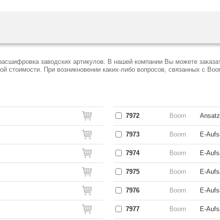
расшифровка заводских артикулов. В нашей компании Вы можете заказат
 стоимости. При возникновении каких-либо вопросов, связанных с Boo
7972
Boom
Ansatz
7973
Boom
E-Aufs
7974
Boom
E-Aufs
7975
Boom
E-Aufs
7976
Boom
E-Aufs
7977
Boom
E-Aufs